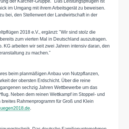
rung der Kärcher-Gruppe. "Das Leistungspflügen ist
chick im Umgang mit ihrem Arbeitsgerät zu beweisen.
u bei, den Stellenwert der Landwirtschaft in der
pflügen 2018 e.V., ergänzt: "Wir sind stolz die
8 bereits zum vierten Mal in Deutschland auszutragen.
 KG arbeiten wir seit zwei Jahren intensiv daran, den
 Veranstaltung zu machen."
Jahres beim planmäßigen Anbau von Nutzpflanzen,
rkeit der obersten Erdschicht. Über die reine
rgangenen sechzig Jahren Wettbewerbe um das
flug. Neben dem reinen Wettkampf im Stoppel- und
in breites Rahmenprogramm für Groß und Klein
luegen2018.de
.
einigungstechnik. Das deutsche Familienunternehmen