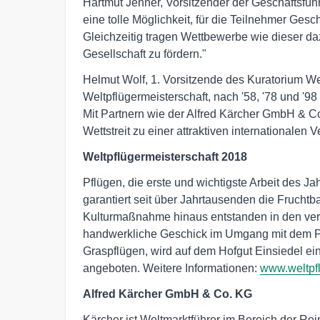
Hartmut Jenner, Vorsitzender der Geschäftsfüh
eine tolle Möglichkeit, für die Teilnehmer Ges
Gleichzeitig tragen Wettbewerbe wie dieser daz
Gesellschaft zu fördern."
Helmut Wolf, 1. Vorsitzende des Kuratorium Welt
Weltpflügermeisterschaft, nach '58, '78 und '9
Mit Partnern wie der Alfred Kärcher GmbH & Co.
Wettstreit zu einer attraktiven internationalen
Weltpflügermeisterschaft 2018
Pflügen, die erste und wichtigste Arbeit des 
garantiert seit über Jahrtausenden die Fruchtba
Kulturmaßnahme hinaus entstanden in den ve
handwerkliche Geschick im Umgang mit dem P
Graspflügen, wird auf dem Hofgut Einsiedel e
angeboten. Weitere Informationen:
www.weltpf
Alfred Kärcher GmbH & Co. KG
Kärcher ist Weltmarktführer im Bereich der R