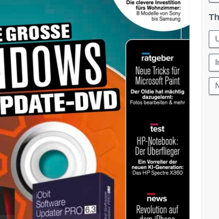
Th
U
I
N