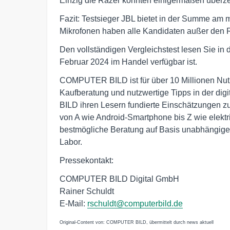
Einzig die Razer konnten einigermaßen überz
Fazit: Testsieger JBL bietet in der Summe am m
Mikrofonen haben alle Kandidaten außer den
Den vollständigen Vergleichstest lesen Sie 
Februar 2024 im Handel verfügbar ist.
COMPUTER BILD ist für über 10 Millionen Nutze
Kaufberatung und nutzwertige Tipps in der dig
BILD ihren Lesern fundierte Einschätzungen z
von A wie Android-Smartphone bis Z wie elektr
bestmögliche Beratung auf Basis unabhängig
Labor.
Pressekontakt:
COMPUTER BILD Digital GmbH
Rainer Schuldt
E-Mail:
rschuldt@computerbild.de
Original-Content von: COMPUTER BILD, übermittelt durch news aktuell