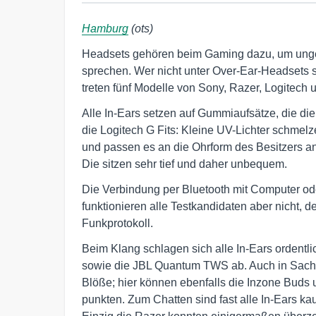
Hamburg
(ots)
Headsets gehören beim Gaming dazu, um unges
sprechen. Wer nicht unter Over-Ear-Headsets sch
treten fünf Modelle von Sony, Razer, Logitech 
Alle In-Ears setzen auf Gummiaufsätze, die d
die Logitech G Fits: Kleine UV-Lichter schme
und passen es an die Ohrform des Besitzers a
Die sitzen sehr tief und daher unbequem.
Die Verbindung per Bluetooth mit Computer ode
funktionieren alle Testkandidaten aber nicht, d
Funkprotokoll.
Beim Klang schlagen sich alle In-Ears ordentl
sowie die JBL Quantum TWS ab. Auch in Sach
Blöße; hier können ebenfalls die Inzone Bu
punkten. Zum Chatten sind fast alle In-Ears ka