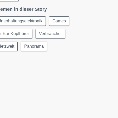
emen in dieser Story
nterhaltungselektronik
Games
n-Ear-Kopfhörer
Verbraucher
etzwelt
Panorama