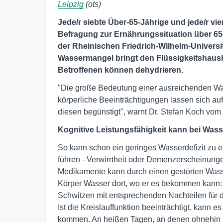
Leipzig
(ots)
Jede/r siebte Über-65-Jährige und jede/r vie
Befragung zur Ernährungssituation über 65
der Rheinischen Friedrich-Wilhelm-Universi
Wassermangel bringt den Flüssigkeitshaush
Betroffenen können dehydrieren.
"Die große Bedeutung einer ausreichenden Wass
körperliche Beeinträchtigungen lassen sich a
diesen begünstigt", warnt Dr. Stefan Koch vom
Kognitive Leistungsfähigkeit kann bei Wass
So kann schon ein geringes Wasserdefizit zu 
führen - Verwirrtheit oder Demenzerscheinunge
Medikamente kann durch einen gestörten Wasse
Körper Wasser dort, wo er es bekommen kann: V
Schwitzen mit entsprechenden Nachteilen für d
Ist die Kreislauffunktion beeinträchtigt, kann
kommen. An heißen Tagen, an denen ohnehin m