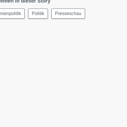
emen in dieser Story
nnenpolitik
Politik
Presseschau