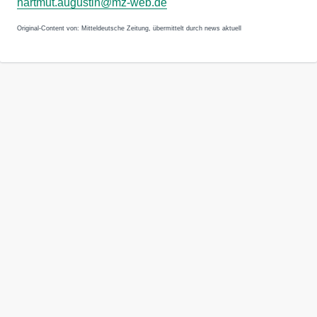
hartmut.augustin@mz-web.de
Original-Content von: Mitteldeutsche Zeitung, übermittelt durch news aktuell