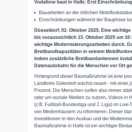
Vodafone baut in Halle: Erst Einschränkun
Bauarbeiten an der örtlichen Mobilfunkstatio
Einschränkungen während der Bauphase las
Düsseldorf, 02. Oktober 2025. Eine wichti
bis voraussichtlich 15. Oktober 2025 um 16:3
wichtige Modernisierungsarbeiten durch. Dab
Breitbandkapazitäten in seinem Mobilfunkn
indem zusätzliche Breitbandantennen instal
Datenautobahn für die Menschen vor Ort ge
Hintergrund dieser Baumaßnahme ist eine posi
Landkreis Gütersloh wächst rasant - mit einer j
Prozent. Die Menschen surfen also immer stärk
oder um soziale Medien zu nutzen, Videos in 
(z.B. Fußball-Bundesliga und 2. Liga) im Live-
von Medienhäusern zu informieren. Dieser sta
Investitionen in den Ausbau und die Modernis
Baumaßnahme in Halle ist ein wichtiger Besta