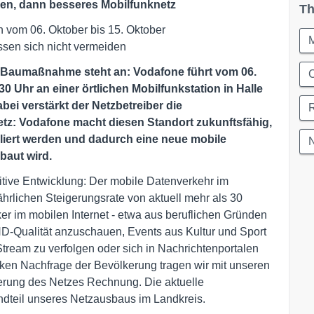
gen, dann besseres Mobilfunknetz
Th
n vom 06. Oktober bis 15. Oktober
sen sich nicht vermeiden
ge Baumaßnahme steht an: Vodafone führt vom 06.
C
0 Uhr an einer örtlichen Mobilfunkstation in Halle
ei verstärkt der Netzbetreiber die
etz: Vodafone macht diesen Standort zukunftsfähig,
liert werden und dadurch eine neue mobile
baut wird.
tive Entwicklung: Der mobile Datenverkehr im
ährlichen Steigerungsrate von aktuell mehr als 30
er im mobilen Internet - etwa aus beruflichen Gründen
HD-Qualität anzuschauen, Events aus Kultur und Sport
Stream zu verfolgen oder sich in Nachrichtenportalen
rken Nachfrage der Bevölkerung tragen wir mit unseren
ierung des Netzes Rechnung. Die aktuelle
ndteil unseres Netzausbaus im Landkreis.