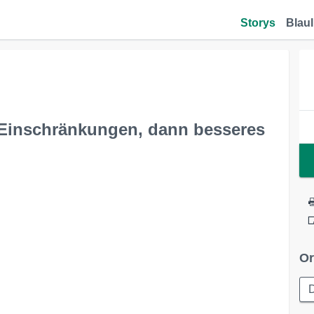
Storys
Blaul
t Einschränkungen, dann besseres
Or
D