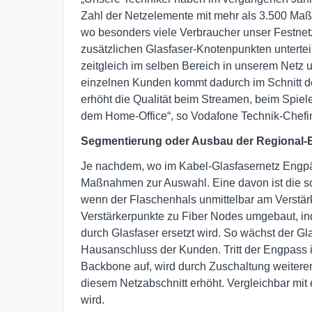
Zahl der Netzelemente mit mehr als 3.500 Ma
wo besonders viele Verbraucher unser Festnet
zusätzlichen Glasfaser-Knotenpunkten unterteil
zeitgleich im selben Bereich in unserem Netz 
einzelnen Kunden kommt dadurch im Schnitt de
erhöht die Qualität beim Streamen, beim Spiel
dem Home-Office“, so Vodafone Technik-Chefin
Segmentierung oder Ausbau der Regional
Je nachdem, wo im Kabel-Glasfasernetz Engpäs
Maßnahmen zur Auswahl. Eine davon ist die s
wenn der Flaschenhals unmittelbar am Verstärke
Verstärkerpunkte zu Fiber Nodes umgebaut, i
durch Glasfaser ersetzt wird. So wächst der Gla
Hausanschluss der Kunden. Tritt der Engpass
Backbone auf, wird durch Zuschaltung weiterer
diesem Netzabschnitt erhöht. Vergleichbar mit 
wird.