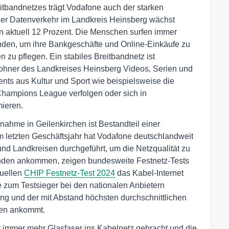
eitbandnetzes trägt Vodafone auch der starken
er Datenverkehr im Landkreis Heinsberg wächst
von aktuell 12 Prozent. Die Menschen surfen immer
ründen, um ihre Bankgeschäfte und Online-Einkäufe zu
n zu pflegen. Ein stabiles Breitbandnetz ist
ohner des Landkreises Heinsberg Videos, Serien und
ts aus Kultur und Sport wie beispielsweise die
Champions League verfolgen oder sich in
ieren.
hme in Geilenkirchen ist Bestandteil einer
 im letzten Geschäftsjahr hat Vodafone deutschlandweit
d Landkreisen durchgeführt, um die Netzqualität zu
den ankommen, zeigen bundesweite Festnetz-Tests
uellen
CHIP Festnetz-Test 2024
das Kabel-Internet
 zum Testsieger bei den nationalen Anbietern
ung und der mit Abstand höchsten durchschnittlichen
den ankommt.
 immer mehr Glasfaser ins Kabelnetz gebracht und die