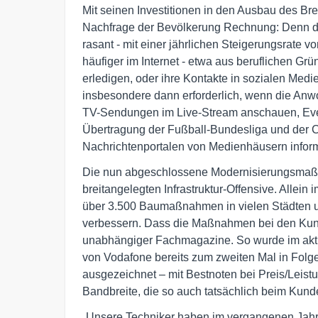
Mit seinen Investitionen in den Ausbau des Br
Nachfrage der Bevölkerung Rechnung: Denn d
rasant - mit einer jährlichen Steigerungsrate 
häufiger im Internet - etwa aus beruflichen G
erledigen, oder ihre Kontakte in sozialen Medie
insbesondere dann erforderlich, wenn die Anw
TV-Sendungen im Live-Stream anschauen, Even
Übertragung der Fußball-Bundesliga und der 
Nachrichtenportalen von Medienhäusern inform
Die nun abgeschlossene Modernisierungsmaßna
breitangelegten Infrastruktur-Offensive. Allein
über 3.500 Baumaßnahmen in vielen Städten un
verbessern. Dass die Maßnahmen bei den Kun
unabhängiger Fachmagazine. So wurde im akt
von Vodafone bereits zum zweiten Mal in Folge
ausgezeichnet – mit Bestnoten bei Preis/Leist
Bandbreite, die so auch tatsächlich beim Kun
„Unsere Techniker haben im vergangenen Jahr