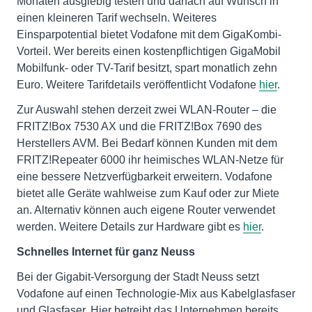
Monaten ausgiebig testen und danach auf Wunsch in
einen kleineren Tarif wechseln. Weiteres
Einsparpotential bietet Vodafone mit dem GigaKombi-
Vorteil. Wer bereits einen kostenpflichtigen GigaMobil
Mobilfunk- oder TV-Tarif besitzt, spart monatlich zehn
Euro. Weitere Tarifdetails veröffentlicht Vodafone
hier
.
Zur Auswahl stehen derzeit zwei WLAN-Router – die
FRITZ!Box 7530 AX und die FRITZ!Box 7690 des
Herstellers AVM. Bei Bedarf können Kunden mit dem
FRITZ!Repeater 6000 ihr heimisches WLAN-Netze für
eine bessere Netzverfügbarkeit erweitern. Vodafone
bietet alle Geräte wahlweise zum Kauf oder zur Miete
an. Alternativ können auch eigene Router verwendet
werden. Weitere Details zur Hardware gibt es
hier
.
Schnelles Internet für ganz Neuss
Bei der Gigabit-Versorgung der Stadt Neuss setzt
Vodafone auf einen Technologie-Mix aus Kabelglasfaser
und Glasfaser. Hier betreibt das Unternehmen bereits