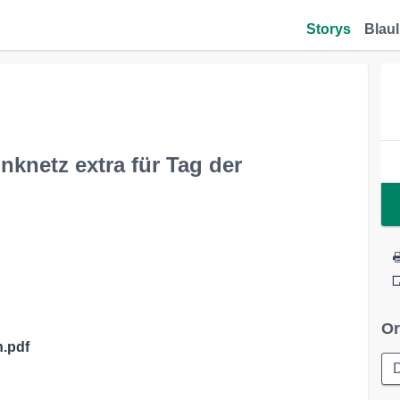
Storys
Blaul
nknetz extra für Tag der
Or
n.pdf
D