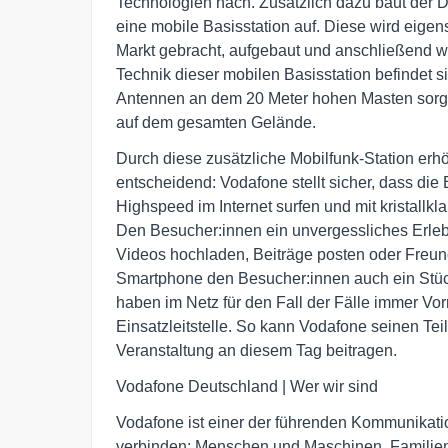
Technologien nach. Zusätzlich dazu baut der D
eine mobile Basisstation auf. Diese wird eigen
Markt gebracht, aufgebaut und anschließend w
Technik dieser mobilen Basisstation befindet s
Antennen an dem 20 Meter hohen Masten sorgen
auf dem gesamten Gelände.
Durch diese zusätzliche Mobilfunk-Station er
entscheidend: Vodafone stellt sicher, dass die
Highspeed im Internet surfen und mit kristallkl
Den Besucher:innen ein unvergessliches Erleb
Videos hochladen, Beiträge posten oder Freund
Smartphone den Besucher:innen auch ein Stück
haben im Netz für den Fall der Fälle immer Vo
Einsatzleitstelle. So kann Vodafone seinen Tei
Veranstaltung an diesem Tag beitragen.
Vodafone Deutschland | Wer wir sind
Vodafone ist einer der führenden Kommunikat
verbinden: Menschen und Maschinen, Familien 