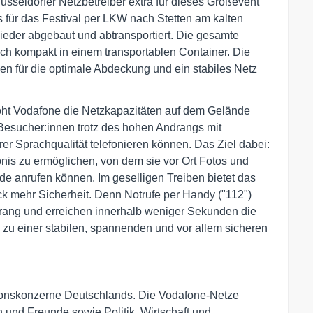
üsseldorfer Netzbetreiber extra für dieses Großevent
s für das Festival per LKW nach Stetten am kalten
ieder abgebaut und abtransportiert. Die gesamte
ich kompakt in einem transportablen Container. Die
 für die optimale Abdeckung und ein stabiles Netz
höht Vodafone die Netzkapazitäten auf dem Gelände
 Besucher:innen trotz des hohen Andrangs mit
arer Sprachqualität telefonieren können. Das Ziel dabei:
nis zu ermöglichen, von dem sie vor Ort Fotos und
e anrufen können. Im geselligen Treiben bietet das
 mehr Sicherheit. Denn Notrufe per Handy ("112")
rrang und erreichen innerhalb weniger Sekunden die
l zu einer stabilen, spannenden und vor allem sicheren
ionskonzerne Deutschlands. Die Vodafone-Netze
und Freunde sowie Politik, Wirtschaft und