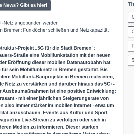
Th
e News? Gibt es hier!
 5G+-Netz angebunden werden
n Bremen: Funklöcher schließen und Netzkapazität
C
struktur-Projekt „5G für die Stadt Bremen“:
auers-Straße eine Mobilfunkstation mit der neuen
der Eröffnung dieser mobilen Datenautobahn hat
für sein Mobilfunknetz in Bremen gestartet. Bis
itere Mobilfunk-Bauprojekte in Bremen realisieren,
e Netz zu verstärken und darüber hinaus das 5G+-
der Ausbaumaßnahmen ist eine positive Entwicklung:
asant - mit einer jährlichen Steigerungsrate von
n also immer stärker im mobilen Internet - etwa um
lität anzuschauen, Events aus Kultur und Sport
gue) im Live-Stream zu verfolgen oder sich in
eren Medien zu informieren. Dieser starken