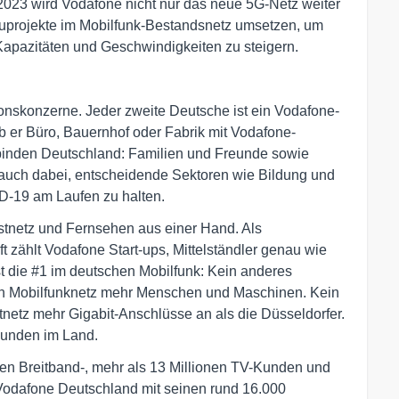
 2023 wird Vodafone nicht nur das neue 5G-Netz weiter
uprojekte im Mobilfunk-Bestandsnetz umsetzen, um
Kapazitäten und Geschwindigkeiten zu steigern.
onskonzerne. Jeder zweite Deutsche ist ein Vodafone-
 ob er Büro, Bauernhof oder Fabrik mit Vodafone-
binden Deutschland: Familien und Freunde sowie
en auch dabei, entscheidende Sektoren wie Bildung und
-19 am Laufen zu halten.
Festnetz und Fernsehen aus einer Hand. Als
t zählt Vodafone Start-ups, Mittelständler genau wie
 die #1 im deutschen Mobilfunk: Kein anderes
in Mobilfunknetz mehr Menschen und Maschinen. Kein
netz mehr Gigabit-Anschlüsse an als die Düsseldorfer.
Kunden im Land.
ionen Breitband-, mehr als 13 Millionen TV-Kunden und
 Vodafone Deutschland mit seinen rund 16.000