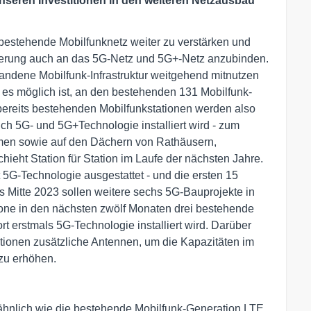
nseren Investitionen in den weiteren Netzausbau
 bestehende Mobilfunknetz weiter zu verstärken und
kerung auch an das 5G-Netz und 5G+-Netz anzubinden.
andene Mobilfunk-Infrastruktur weitgehend mitnutzen
es möglich ist, an den bestehenden 131 Mobilfunk-
bereits bestehenden Mobilfunkstationen werden also
ch 5G- und 5G+Technologie installiert wird - zum
rmen sowie auf den Dächern von Rathäusern,
ht Station für Station im Laufe der nächsten Jahre.
t 5G-Technologie ausgestattet - und die ersten 15
s Mitte 2023 sollen weitere sechs 5G-Bauprojekte in
afone in den nächsten zwölf Monaten drei bestehende
t erstmals 5G-Technologie installiert wird. Darüber
tionen zusätzliche Antennen, um die Kapazitäten im
 zu erhöhen.
 ähnlich wie die bestehende Mobilfunk-Generation LTE