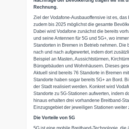
Nachfrage der Bevölkerung tragen wir mit u
Rechnung.
Ziel der Vodafone-Ausbauoffensive ist es, das
zudem bis 2025 möglichst die gesamte Bevöl
Dabei wird Vodafone zunächst die bereits vorh
und seine Antennen für 5G und 5G+, wo immer 
Standorten in Bremen in Betrieb nehmen. Die 
nach und nach aufgewertet, indem dort zusätzli
Beispiel an Masten, Aussichtstürmen, Kirchtü
Bürogebäuden und Wohnhäusern. Dieses geschie
Aktuell sind bereits 76 Standorte in Bremen mi
Standorte haben sogar bereits 5G+ an Bord. Bi
der Stadt realisiert werden. Konkret wird Vod
Standorte zu 5G-Stationen aufwerten, indem dor
hinaus erhalten drei vorhandene Breitband-Sta
Einzugsgebiet der jeweiligen Stationen weiter
Die Vorteile von 5G
5G ist eine mobile Breitband-Technologie, die