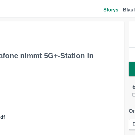
Storys
Blaul
dafone nimmt 5G+-Station in
Or
pdf
D