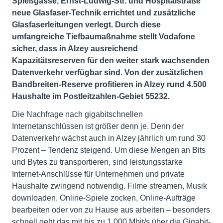
Spießgasse, Ernst-Ludwig-Str. und Hospitalstraße
neue Glasfaser-Technik errichtet und zusätzliche
Glasfaserleitungen verlegt. Durch diese
umfangreiche Tiefbaumaßnahme stellt Vodafone
sicher, dass in Alzey ausreichend
Kapazitätsreserven für den weiter stark wachsenden
Datenverkehr verfügbar sind. Von der zusätzlichen
Bandbreiten-Reserve profitieren in Alzey rund 4.500
Haushalte im Postleitzahlen-Gebiet 55232.
Die Nachfrage nach gigabitschnellen
Internetanschlüssen ist größer denn je. Denn der
Datenverkehr wächst auch in Alzey jährlich um rund 30
Prozent – Tendenz steigend. Um diese Mengen an Bits
und Bytes zu transportieren, sind leistungsstarke
Internet-Anschlüsse für Unternehmen und private
Haushalte zwingend notwendig. Filme streamen, Musik
downloaden, Online-Spiele zocken, Online-Aufträge
bearbeiten oder von zu Hause aus arbeiten – besonders
schnell geht das mit bis zu 1.000 Mbit/s über die Gigabit-