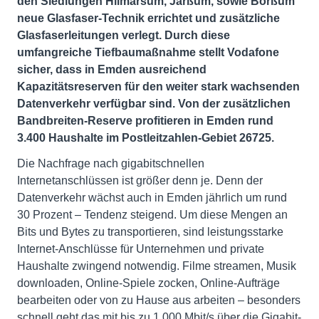
den Siedlungen Hilmarsum, Jarßum, sowie Borßum
neue Glasfaser-Technik errichtet und zusätzliche
Glasfaserleitungen verlegt. Durch diese
umfangreiche Tiefbaumaßnahme stellt Vodafone
sicher, dass in Emden ausreichend
Kapazitätsreserven für den weiter stark wachsenden
Datenverkehr verfügbar sind. Von der zusätzlichen
Bandbreiten-Reserve profitieren in Emden rund
3.400 Haushalte im Postleitzahlen-Gebiet 26725.
Die Nachfrage nach gigabitschnellen
Internetanschlüssen ist größer denn je. Denn der
Datenverkehr wächst auch in Emden jährlich um rund
30 Prozent – Tendenz steigend. Um diese Mengen an
Bits und Bytes zu transportieren, sind leistungsstarke
Internet-Anschlüsse für Unternehmen und private
Haushalte zwingend notwendig. Filme streamen, Musik
downloaden, Online-Spiele zocken, Online-Aufträge
bearbeiten oder von zu Hause aus arbeiten – besonders
schnell geht das mit bis zu 1.000 Mbit/s über die Gigabit-