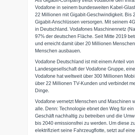
Als Gigabit-Company treibt Vodafone den Infra
Vodafone in seinem bundesweiten Kabel-Glasfa
22 Millionen mit Gigabit-Geschwindigkeit. Bis 
Gigabit-Anschlüssen versorgen. Mit seinem 4G
in Deutschland. Vodafones Maschinennetz (Narro
97% der deutschen Fläche. Seit Mitte 2019 bet
und erreicht damit über 20 Millionen Menschen
Menschen ausbauen.
Vodafone Deutschland ist mit einem Anteil v
Landesgesellschaft der Vodafone Gruppe, ein
Vodafone hat weltweit über 300 Millionen Mob
über 22 Millionen TV-Kunden und verbindet meh
Dinge.
Vodafone vernetzt Menschen und Maschinen wel
alle. Denn: Technologie ebnet den Weg für ein 
Geschäft nachhaltig zu betreiben und die Umwe
bis 2040 emissionsfrei zu werden. Um diese z
elektrifiziert seine Fahrzeugflotte, setzt auf ein