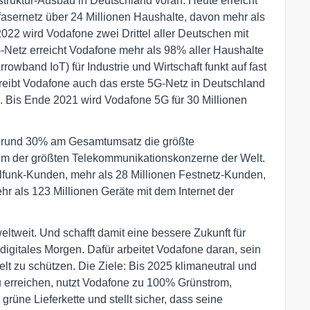
struktur-Ausbau in Deutschland voran: Heute erreicht
sernetz über 24 Millionen Haushalte, davon mehr als
2022 wird Vodafone zwei Drittel aller Deutschen mit
-Netz erreicht Vodafone mehr als 98% aller Haushalte
wband IoT) für Industrie und Wirtschaft funkt auf fast
reibt Vodafone auch das erste 5G-Netz in Deutschland
. Bis Ende 2021 wird Vodafone 5G für 30 Millionen
on rund 30% am Gesamtumsatz die größte
em der größten Telekommunikationskonzerne der Welt.
ilfunk-Kunden, mehr als 28 Millionen Festnetz-Kunden,
r als 123 Millionen Geräte mit dem Internet der
tweit. Und schafft damit eine bessere Zukunft für
digitales Morgen. Dafür arbeitet Vodafone daran, sein
lt zu schützen. Die Ziele: Bis 2025 klimaneutral und
u erreichen, nutzt Vodafone zu 100% Grünstrom,
e grüne Lieferkette und stellt sicher, dass seine