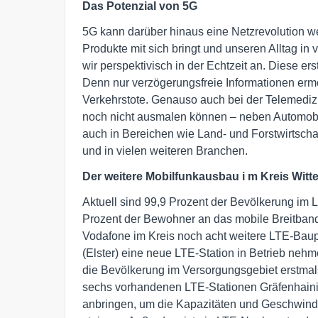
Das Potenzial von 5G
5G kann darüber hinaus eine Netzrevolution we
Produkte mit sich bringt und unseren Alltag i
wir perspektivisch in der Echtzeit an. Diese e
Denn nur verzögerungsfreie Informationen erm
Verkehrstote. Genauso auch bei der Telemedizin
noch nicht ausmalen können – neben Automobi
auch in Bereichen wie Land- und Forstwirtschaft
und in vielen weiteren Branchen.
Der weitere
Mobilfunkausbau i
m
Kreis
Witt
Aktuell sind 99,9 Prozent der Bevölkerung im
Prozent der Bewohner an das mobile Breitband
Vodafone im Kreis noch acht weitere LTE-Baupr
(Elster) eine neue LTE-Station in Betrieb ne
die Bevölkerung im Versorgungsgebiet erstma
sechs vorhandenen LTE-Stationen Gräfenhaini
anbringen, um die Kapazitäten und Geschwindi