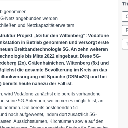
Th
rieb genommen
C
as 5G-Netz angebunden werden
hließen und Netzkapazität erweitern
astruktur-Projekt „5G für den Wittenberg“: Vodafone
unkstation in Betrieb genommen und versorgt erste
T
 neuen Breitbandtechnologie 5G. An zehn weiteren
echnologie bis Mitte 2022 eingebaut. Diese 5G-
edeberg (2x), Gräfenhainichen, Wittenberg (6x) und
, möglichst die gesamte Bevölkerung im Kreis an das
obilfunkversorgung mit Sprache (GSM =2G) und bei
bereits heute nahezu der Fall ist.
, wird Vodafone zunächst die bereits vorhandene
und seine 5G-Antennen, wo immer es möglich ist, an
eb nehmen. Die bereits bestehenden 51
und nach aufgewertet, indem dort zusätzlich 5G-
 Masten, Aussichtstürmen, Kirchtürmen sowie auf den