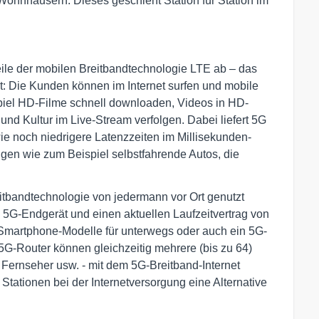
hnhäusern. Dieses geschieht Station für Station im
ile der mobilen Breitbandtechnologie LTE ab – das
it: Die Kunden können im Internet surfen und mobile
piel HD-Filme schnell downloaden, Videos in HD-
nd Kultur im Live-Stream verfolgen. Dabei liefert 5G
e noch niedrigere Latenzzeiten im Millisekunden-
gen wie zum Beispiel selbstfahrende Autos, die
itbandtechnologie von jedermann vor Ort genutzt
 5G-Endgerät und einen aktuellen Laufzeitvertrag von
Smartphone-Modelle für unterwegs oder auch ein 5G-
5G-Router können gleichzeitig mehrere (bis zu 64)
Fernseher usw. - mit dem 5G-Breitband-Internet
tationen bei der Internetversorgung eine Alternative