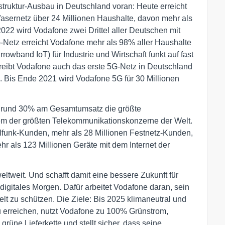
struktur-Ausbau in Deutschland voran: Heute erreicht
sernetz über 24 Millionen Haushalte, davon mehr als
2022 wird Vodafone zwei Drittel aller Deutschen mit
-Netz erreicht Vodafone mehr als 98% aller Haushalte
wband IoT) für Industrie und Wirtschaft funkt auf fast
reibt Vodafone auch das erste 5G-Netz in Deutschland
. Bis Ende 2021 wird Vodafone 5G für 30 Millionen
on rund 30% am Gesamtumsatz die größte
em der größten Telekommunikationskonzerne der Welt.
ilfunk-Kunden, mehr als 28 Millionen Festnetz-Kunden,
r als 123 Millionen Geräte mit dem Internet der
tweit. Und schafft damit eine bessere Zukunft für
digitales Morgen. Dafür arbeitet Vodafone daran, sein
lt zu schützen. Die Ziele: Bis 2025 klimaneutral und
u erreichen, nutzt Vodafone zu 100% Grünstrom,
e grüne Lieferkette und stellt sicher, dass seine