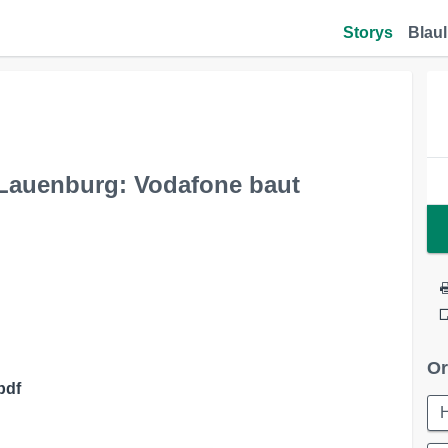
Storys
Blaul
 Lauenburg: Vodafone baut
Or
pdf