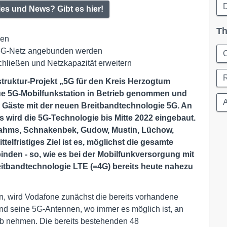
D
ies und News? Gibt es hier!
Th
men
as 5G-Netz angebunden werden
C
hließen und Netzkapazität erweitern
astruktur-Projekt „5G für den Kreis Herzogtum
ue 5G-Mobilfunkstation in Betrieb genommen und
A
 Gäste mit der neuen Breitbandtechnologie 5G. An
 wird die 5G-Technologie bis Mitte 2022 eingebaut.
 Sahms, Schnakenbek, Gudow, Mustin, Lüchow,
elfristiges Ziel ist es, möglichst die gesamte
nden - so, wie es bei der Mobilfunkversorgung mit
itbandtechnologie LTE (=4G) bereits heute nahezu
, wird Vodafone zunächst die bereits vorhandene
und seine 5G-Antennen, wo immer es möglich ist, an
eb nehmen. Die bereits bestehenden 48