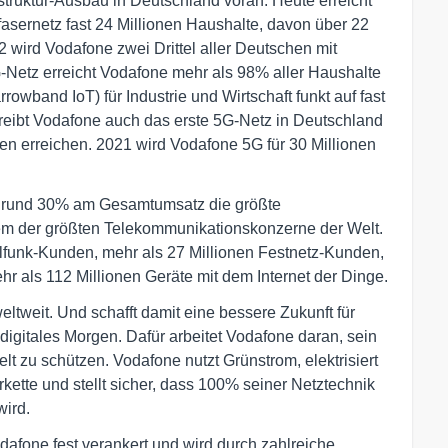
struktur-Ausbau in Deutschland voran: Heute erreicht
sernetz fast 24 Millionen Haushalte, davon über 22
2 wird Vodafone zwei Drittel aller Deutschen mit
-Netz erreicht Vodafone mehr als 98% aller Haushalte
wband IoT) für Industrie und Wirtschaft funkt auf fast
reibt Vodafone auch das erste 5G-Netz in Deutschland
n erreichen. 2021 wird Vodafone 5G für 30 Millionen
on rund 30% am Gesamtumsatz die größte
em der größten Telekommunikationskonzerne der Welt.
ilfunk-Kunden, mehr als 27 Millionen Festnetz-Kunden,
r als 112 Millionen Geräte mit dem Internet der Dinge.
tweit. Und schafft damit eine bessere Zukunft für
digitales Morgen. Dafür arbeitet Vodafone daran, sein
t zu schützen. Vodafone nutzt Grünstrom, elektrisiert
erkette und stellt sicher, dass 100% seiner Netztechnik
wird.
odafone fest verankert und wird durch zahlreiche