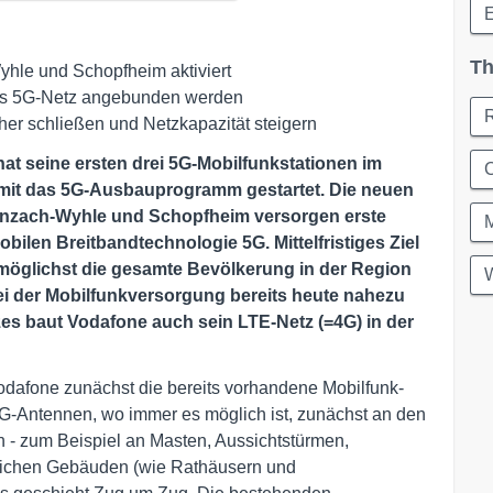
E
Th
yhle und Schopfheim aktiviert
n das 5G-Netz angebunden werden
her schließen und Netzkapazität steigern
at seine ersten drei 5G-Mobilfunkstationen im
C
mit das 5G-Ausbauprogramm gestartet. Die neuen
renzach-Wyhle und Schopfheim versorgen erste
bilen Breitbandtechnologie 5G. Mittelfristiges Ziel
möglichst die gesamte Bevölkerung in der Region
W
ei der Mobilfunkversorgung bereits heute nahezu
tzes baut Vodafone auch sein LTE-Netz (=4G) in der
Vodafone zunächst die bereits vorhandene Mobilfunk-
5G-Antennen, wo immer es möglich ist, zunächst an den
 - zum Beispiel an Masten, Aussichtstürmen,
tlichen Gebäuden (wie Rathäusern und