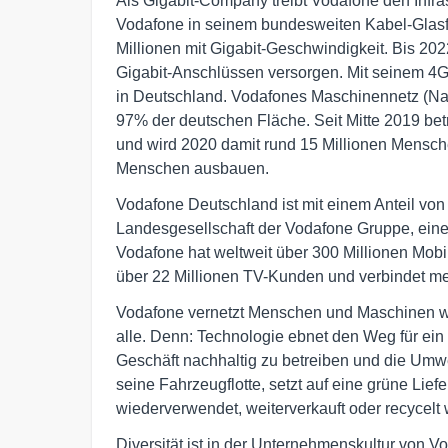
Als Gigabit-Company treibt Vodafone den Infra
Vodafone in seinem bundesweiten Kabel-Glasfa
Millionen mit Gigabit-Geschwindigkeit. Bis 202
Gigabit-Anschlüssen versorgen. Mit seinem 4G
in Deutschland. Vodafones Maschinennetz (Narro
97% der deutschen Fläche. Seit Mitte 2019 bet
und wird 2020 damit rund 15 Millionen Mensche
Menschen ausbauen.
Vodafone Deutschland ist mit einem Anteil v
Landesgesellschaft der Vodafone Gruppe, ein
Vodafone hat weltweit über 300 Millionen Mob
über 22 Millionen TV-Kunden und verbindet meh
Vodafone vernetzt Menschen und Maschinen wel
alle. Denn: Technologie ebnet den Weg für ein 
Geschäft nachhaltig zu betreiben und die Umwel
seine Fahrzeugflotte, setzt auf eine grüne Lief
wiederverwendet, weiterverkauft oder recycelt 
Diversität ist in der Unternehmenskultur von V