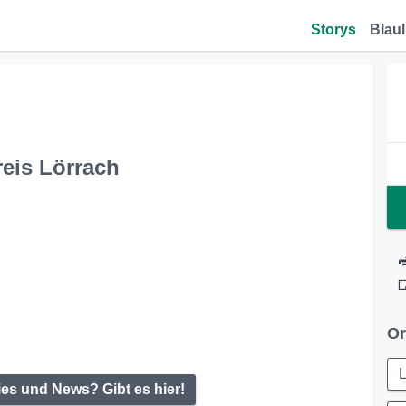
Storys
Blaul
reis Lörrach
Or
L
ies und News? Gibt es hier!