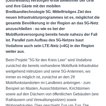
(Ostfriesland) versorgen erste Bewohner der Orte
und ihre Gäste mit der mobilen
Breitbandtechnologie 5G. Mittelfristiges Ziel des
neuen Infrastrukturprogrammes ist es, möglichst die
gesamte Bevölkerung in der Region an das 5G-Netz
anzuschließen - so wie es bei der
Mobilfunkversorgung bereits heute nahezu der Fall
ist. Parallel zum Aufbau des 5G-Netzes baut
Vodafone auch sein LTE-Netz (=4G) in der Region
weiter aus
.
Beim Projekt "5G für den Kreis Leer" wird Vodafone
zunächst die bereits vorhandene Mobilfunk-Infrastruktur
weitgehend mitnutzen und seine 5G-Antennen, wo
immer es möglich ist, zunächst an den 29
Mobilfunkstandorten im Landkreis anbringen - zum
Beispiel an Masten, Aussichtstürmen, Kirchtürmen
sowie auf den Dächern von öffentlichen Gebäuden (wie
Rathäusern und Verwaltungssitzen) sowie
Wohngebäuden. Dies geschieht Zug um Zug. Die