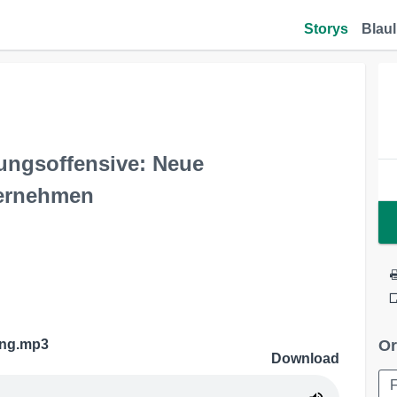
Storys
Blaul
rungsoffensive: Neue
ternehmen
ung.mp3
Or
Download
F