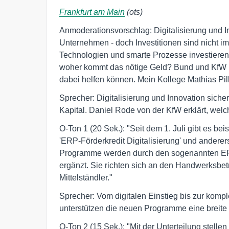
Frankfurt am Main
(ots)
Anmoderationsvorschlag: Digitalisierung und I
Unternehmen - doch Investitionen sind nicht i
Technologien und smarte Prozesse investieren
woher kommt das nötige Geld? Bund und KfW h
dabei helfen können. Mein Kollege Mathias Pill
Sprecher: Digitalisierung und Innovation sicher
Kapital. Daniel Rode von der KfW erklärt, welc
O-Ton 1 (20 Sek.): "Seit dem 1. Juli gibt es b
'ERP-Förderkredit Digitalisierung' und anderer
Programme werden durch den sogenannten ER
ergänzt. Sie richten sich an den Handwerksbe
Mittelständler."
Sprecher: Vom digitalen Einstieg bis zur komp
unterstützen die neuen Programme eine breite
O-Ton 2 (15 Sek.): "Mit der Unterteilung stellen 