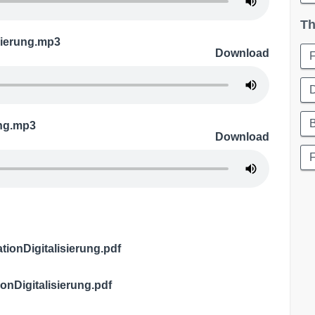
Th
sierung.mp3
Download
D
ung.mp3
Download
ionDigitalisierung.pdf
nDigitalisierung.pdf