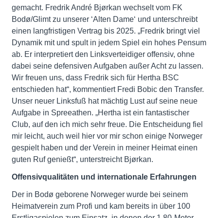
gemacht. Fredrik André Bjørkan wechselt vom FK
Bodø/Glimt zu unserer ‘Alten Dame‘ und unterschreibt
einen langfristigen Vertrag bis 2025. „Fredrik bringt viel
Dynamik mit und spult in jedem Spiel ein hohes Pensum
ab. Er interpretiert den Linksverteidiger offensiv, ohne
dabei seine defensiven Aufgaben außer Acht zu lassen.
Wir freuen uns, dass Fredrik sich für Hertha BSC
entschieden hat“, kommentiert Fredi Bobic den Transfer.
Unser neuer Linksfuß hat mächtig Lust auf seine neue
Aufgabe in Spreeathen. „Hertha ist ein fantastischer
Club, auf den ich mich sehr freue. Die Entscheidung fiel
mir leicht, auch weil hier vor mir schon einige Norweger
gespielt haben und der Verein in meiner Heimat einen
guten Ruf genießt“, unterstreicht Bjørkan.
Offensivqualitäten und internationale Erfahrungen
Der in Bodø geborene Norweger wurde bei seinem
Heimatverein zum Profi und kam bereits in über 100
Erstligaspielen zum Einsatz, in denen der 1,80-Meter-