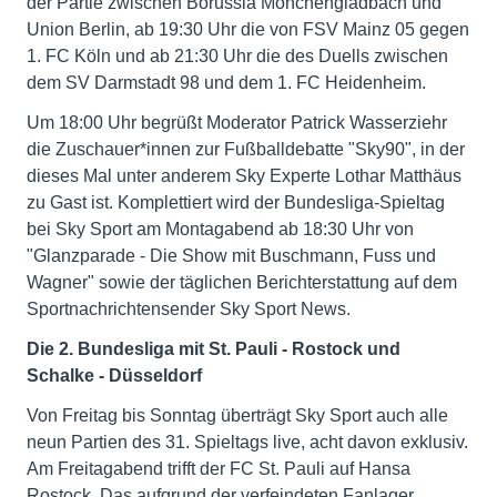
der Partie zwischen Borussia Mönchengladbach und
Union Berlin, ab 19:30 Uhr die von FSV Mainz 05 gegen
1. FC Köln und ab 21:30 Uhr die des Duells zwischen
dem SV Darmstadt 98 und dem 1. FC Heidenheim.
Um 18:00 Uhr begrüßt Moderator Patrick Wasserziehr
die Zuschauer*innen zur Fußballdebatte "Sky90", in der
dieses Mal unter anderem Sky Experte Lothar Matthäus
zu Gast ist. Komplettiert wird der Bundesliga-Spieltag
bei Sky Sport am Montagabend ab 18:30 Uhr von
"Glanzparade - Die Show mit Buschmann, Fuss und
Wagner" sowie der täglichen Berichterstattung auf dem
Sportnachrichtensender Sky Sport News.
Die 2. Bundesliga mit St. Pauli - Rostock und
Schalke - Düsseldorf
Von Freitag bis Sonntag überträgt Sky Sport auch alle
neun Partien des 31. Spieltags live, acht davon exklusiv.
Am Freitagabend trifft der FC St. Pauli auf Hansa
Rostock. Das aufgrund der verfeindeten Fanlager