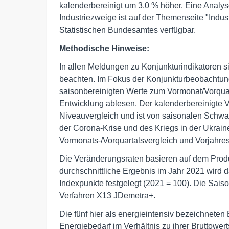
kalenderbereinigt um 3,0 % höher. Eine Analys
Industriezweige ist auf der Themenseite "Indu
Statistischen Bundesamtes verfügbar.
Methodische Hinweise:
In allen Meldungen zu Konjunkturindikatoren s
beachten. Im Fokus der Konjunkturbeobachtung
saisonbereinigten Werte zum Vormonat/Vorquarta
Entwicklung ablesen. Der kalenderbereinigte Vo
Niveauvergleich und ist von saisonalen Schw
der Corona-Krise und des Kriegs in der Ukrain
Vormonats-/Vorquartalsvergleich und Vorjahr
Die Veränderungsraten basieren auf dem Prod
durchschnittliche Ergebnis im Jahr 2021 wird 
Indexpunkte festgelegt (2021 = 100). Die Sais
Verfahren X13 JDemetra+.
Die fünf hier als energieintensiv bezeichnet
Energiebedarf im Verhältnis zu ihrer Bruttowe