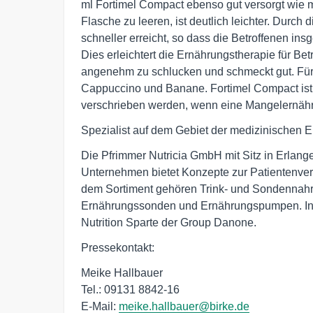
ml Fortimel Compact ebenso gut versorgt wie m
Flasche zu leeren, ist deutlich leichter. Durch 
schneller erreicht, so dass die Betroffenen i
Dies erleichtert die Ernährungstherapie für Be
angenehm zu schlucken und schmeckt gut. Für 
Cappuccino und Banane. Fortimel Compact ist i
verschrieben werden, wenn eine Mangelernährun
Spezialist auf dem Gebiet der medizinischen 
Die Pfrimmer Nutricia GmbH mit Sitz in Erlange
Unternehmen bietet Konzepte zur Patientenver
dem Sortiment gehören Trink- und Sondennahr
Ernährungssonden und Ernährungspumpen. Intern
Nutrition Sparte der Group Danone.
Pressekontakt:
Meike Hallbauer
Tel.: 09131 8842-16
E-Mail:
meike.hallbauer@birke.de