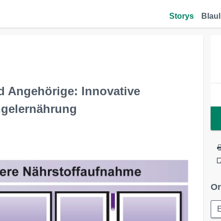
Storys
Blaul
d Angehörige: Innovative
ngelernährung
Or