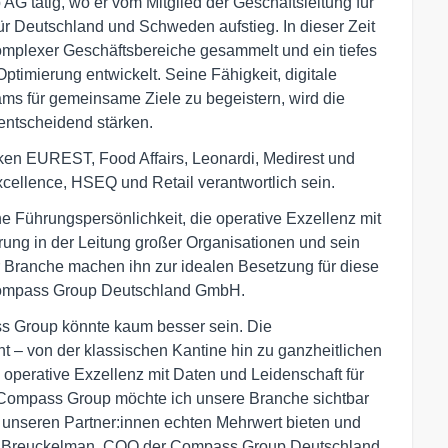
AG tätig, wo er vom Mitglied der Geschäftsleitung für
r Deutschland und Schweden aufstieg. In dieser Zeit
omplexer Geschäftsbereiche gesammelt und ein tiefes
ptimierung entwickelt. Seine Fähigkeit, digitale
ms für gemeinsame Ziele zu begeistern, wird die
entscheidend stärken.
rken EUREST, Food Affairs, Leonardi, Medirest und
cellence, HSEQ und Retail verantwortlich sein.
 Führungspersönlichkeit, die operative Exzellenz mit
rung in der Leitung großer Organisationen und sein
r Branche machen ihn zur idealen Besetzung für diese
 Compass Group Deutschland GmbH.
ss Group könnte kaum besser sein. Die
t – von der klassischen Kantine hin zu ganzheitlichen
, operative Exzellenz mit Daten und Leidenschaft für
 Compass Group möchte ich unsere Branche sichtbar
, unseren Partner:innen echten Mehrwert bieten und
so Breuckelman, COO der Compass Group Deutschland