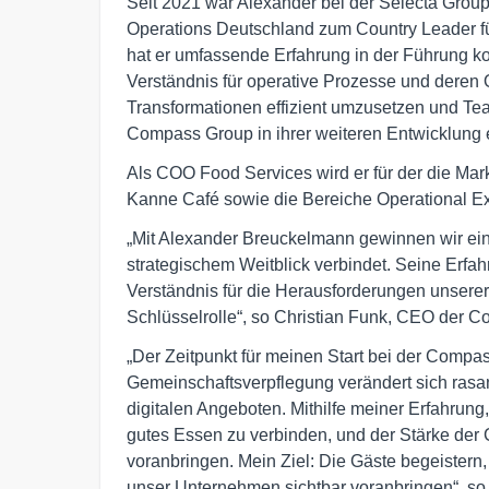
Seit 2021 war Alexander bei der Selecta Group 
Operations Deutschland zum Country Leader fü
hat er umfassende Erfahrung in der Führung k
Verständnis für operative Prozesse und deren O
Transformationen effizient umzusetzen und Tea
Compass Group in ihrer weiteren Entwicklung 
Als COO Food Services wird er für der die Ma
Kanne Café sowie die Bereiche Operational Ex
„Mit Alexander Breuckelmann gewinnen wir eine
strategischem Weitblick verbindet. Seine Erfah
Verständnis für die Herausforderungen unsere
Schlüsselrolle“, so Christian Funk, CEO der
„Der Zeitpunkt für meinen Start bei der Compa
Gemeinschaftsverpflegung verändert sich rasan
digitalen Angeboten. Mithilfe meiner Erfahrung
gutes Essen zu verbinden, und der Stärke der
voranbringen. Mein Ziel: Die Gäste begeistern
unser Unternehmen sichtbar voranbringen“, 