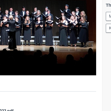
Th
K
022.pdf