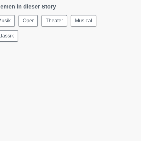
emen in dieser Story
Musik
Oper
Theater
Musical
lassik