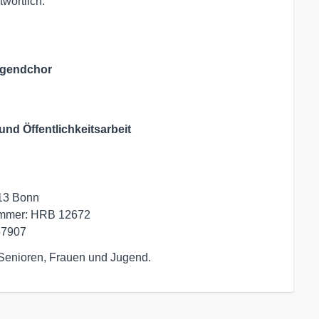
twortlich.
jugendchor
und Öffentlichkeitsarbeit
13 Bonn

ummer: HRB 12672

57907
 Senioren, Frauen und Jugend.