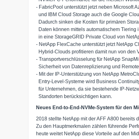
- FabricPool unterstützt jetzt neben Microsoft
  und IBM Cloud Storage auch die Google Cloud Platform und Alibaba Cloud. 

  Dadurch sinken die Kosten für primären Storage: Nicht oder selten genutzte 

  Daten können mittels automatischem Tiering in jede größere Public Cloud oder 

  in eine StorageGRID Private Cloud von NetApp verschoben werden.

- NetApp FlexCache unterstützt jetzt NetApp 
  Hybrid-Clouds profitieren damit nun von den Vorteilen von FlexCache.

- Transportverschlüsselung für NetApp SnapMir
  Sicherheit von Datenreplizierung und Remote Caching.

- Mit der IP-Unterstützung von NetApp MetroCl
  Entry-Level-Systeme wird Business Continuity zu einer kostengünstigen Option 

  für Unternehmen, da sie bestehende IP-Netzwerke an unterschiedlichen 

  Standorten berücksichtigen kann.
Neues End-to-End-NVMe-System für den Mi
2018 stellte NetApp mit der AFF A800 bereits
Zu den Hauptmerkmalen zählen führende Perfo
heute weitet NetApp diese Vorteile auf den M