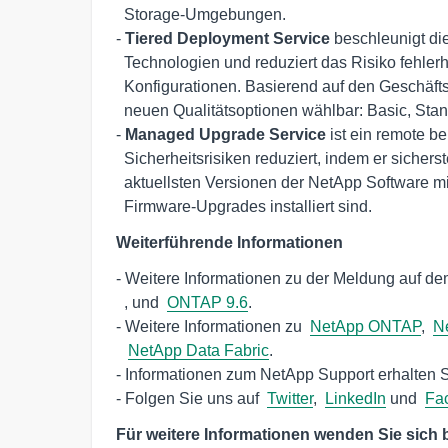
  Storage-Umgebungen.

- 
Tiered Deployment Service
 beschleunigt di
  Technologien und reduziert das Risiko fehlerhafter Installationen oder 

  Konfigurationen. Basierend auf den Geschäftszielen des Kunden sind die drei 

  neuen Qualitätsoptionen wählbar: Basic, Standard und Advanced Deployment.

- 
Managed Upgrade Service
 ist ein remote ber
  Sicherheitsrisiken reduziert, indem er sicherstellt, dass stets die 

  aktuellsten Versionen der NetApp Software mit allen Sicherheits-Patches und 

  Firmware-Upgrades installiert sind.
Weiterführende Informationen
- Weitere Informationen zu der Meldung auf de
  , und  
ONTAP 9.6
.

- Weitere Informationen zu  
NetApp ONTAP
,  
N
NetApp Data Fabric
.

- Informationen zum NetApp Support erhalten Si
- Folgen Sie uns auf  
Twitter
,  
LinkedIn
 und  
Fa
Für weitere Informationen wenden Sie sich b