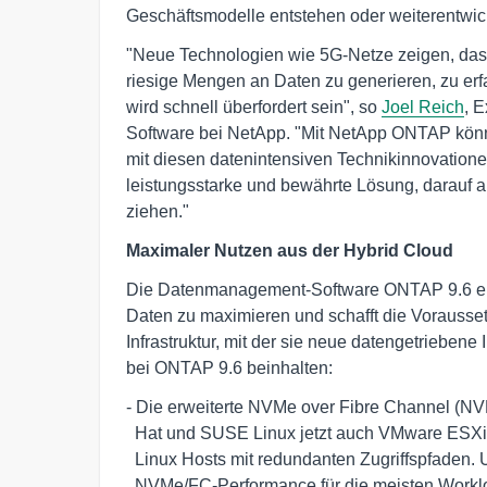
Geschäftsmodelle entstehen oder weiterentwic
"Neue Technologien wie 5G-Netze zeigen, das
riesige Mengen an Daten zu generieren, zu erfas
wird schnell überfordert sein", so
Joel Reich
, 
Software bei NetApp. "Mit NetApp ONTAP kön
mit diesen datenintensiven Technikinnovatione
leistungsstarke und bewährte Lösung, darauf 
ziehen."
Maximaler Nutzen aus der Hybrid Cloud
Die Datenmanagement-Software ONTAP 9.6 erm
Daten zu maximieren und schafft die Vorausset
Infrastruktur, mit der sie neue datengetriebene
bei ONTAP 9.6 beinhalten:
- Die erweiterte NVMe over Fibre Channel (
  Hat und SUSE Linux jetzt auch VMware ESXi, Microsoft Windows sowie Oracle 

  Linux Hosts mit redundanten Zugriffspfaden. Unternehmen erhalten damit 

  NVMe/FC-Performance für die meisten Workloads.
