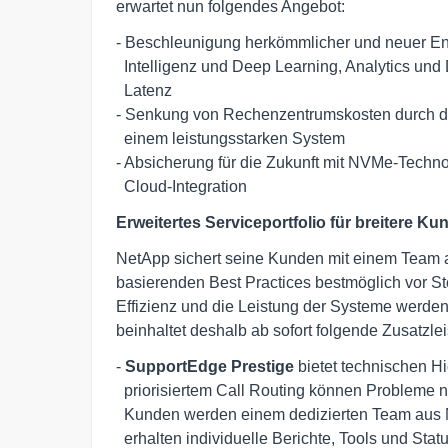
erwartet nun folgendes Angebot:
- Beschleunigung herkömmlicher und neuer Ent
  Intelligenz und Deep Learning, Analytics und Datenbanken bei sehr niedriger 

  Latenz

- Senkung von Rechenzentrumskosten durch das
  einem leistungsstarken System

- Absicherung für die Zukunft mit NVMe-Technol
  Cloud-Integration
Erweitertes Serviceportfolio für breitere 
NetApp sichert seine Kunden mit einem Team 
basierenden Best Practices bestmöglich vor S
Effizienz und die Leistung der Systeme werden 
beinhaltet deshalb ab sofort folgende Zusatzle
- 
SupportEdge Prestige
 bietet technischen H
  priorisiertem Call Routing können Probleme noch schneller behoben werden. 

  Kunden werden einem dedizierten Team aus NetApp Experten zugewiesen und 

  erhalten individuelle Berichte, Tools und Statusauswertungen ihrer 
