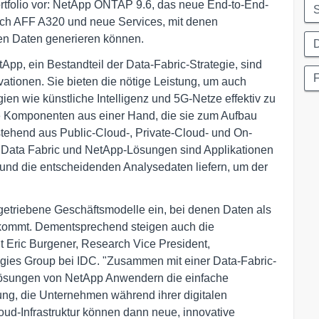
Portfolio vor: NetApp ONTAP 9.6, das neue End-to-End-
ch AFF A320 und neue Services, mit denen
en Daten generieren können.
D
p, ein Bestandteil der Data-Fabric-Strategie, sind
F
novationen. Sie bieten die nötige Leistung, um auch
n wie künstliche Intelligenz und 5G-Netze effektiv zu
le Komponenten aus einer Hand, die sie zum Aufbau
estehend aus Public-Cloud-, Private-Cloud- und On-
Data Fabric und NetApp-Lösungen sind Applikationen
und die entscheidenden Analysedaten liefern, um der
etriebene Geschäftsmodelle ein, bei denen Daten als
ukommt. Dementsprechend steigen auch die
t Eric Burgener, Research Vice President,
ogies Group bei IDC. "Zusammen mit einer Data-Fabric-
Lösungen von NetApp Anwendern die einfache
stung, die Unternehmen während ihrer digitalen
oud-Infrastruktur können dann neue, innovative