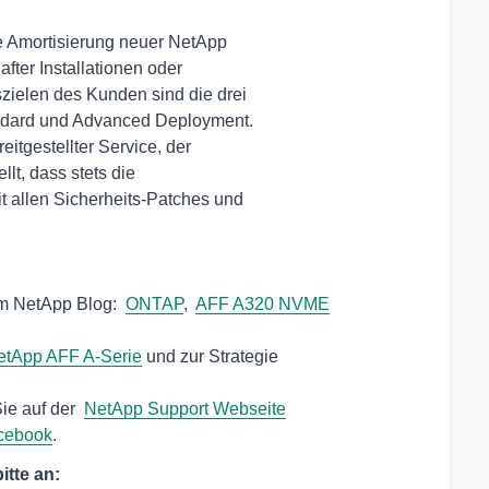
e Amortisierung neuer NetApp 

eitgestellter Service, der 

m NetApp Blog:  
ONTAP
,  
AFF A320 NVME
etApp AFF A-Serie
 und zur Strategie 

e auf der  
NetApp Support Webseite
cebook
.
itte an: