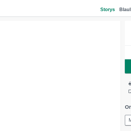
Storys
Blaul
Or
M