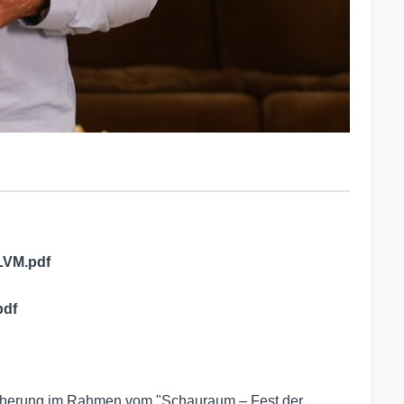
LVM.pdf
pdf
icherung im Rahmen vom "Schauraum – Fest der