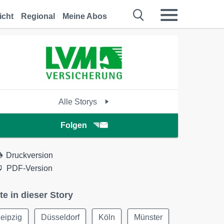
icht
Regional
Meine Abos
Alle Storys
Folgen
Druckversion
PDF-Version
te in dieser Story
eipzig
Düsseldorf
Köln
Münster