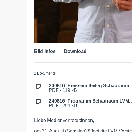
Bild-Infos
Download
2 Dokumente
240816_Pressemitteil~g Schauraum 
PDF - 119 kB
240816_Programm Schauraum LVM.
PDF - 291 kB
Liebe Medienvertreter:innen,
am 31. August (Samstag) öffnet die LVM Vers