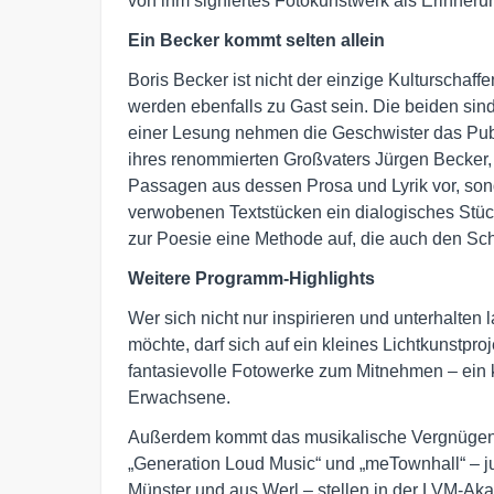
von ihm signiertes Fotokunstwerk als Erinner
Ein Becker kommt selten allein
Boris Becker ist nicht der einzige Kulturschaff
werden ebenfalls zu Gast sein. Die beiden si
einer Lesung nehmen die Geschwister das Publ
ihres renommierten Großvaters Jürgen Becker, 
Passagen aus dessen Prosa und Lyrik vor, son
verwobenen Textstücken ein dialogisches Stüc
zur Poesie eine Methode auf, die auch den Schr
Weitere Programm-Highlights
Wer sich nicht nur inspirieren und unterhalten 
möchte, darf sich auf ein kleines Lichtkunstpro
fantasievolle Fotowerke zum Mitnehmen – ein k
Erwachsene.
Außerdem kommt das musikalische Vergnügen 
„Generation Loud Music“ und „meTownhall“ – j
Münster und aus Werl – stellen in der LVM-Ak