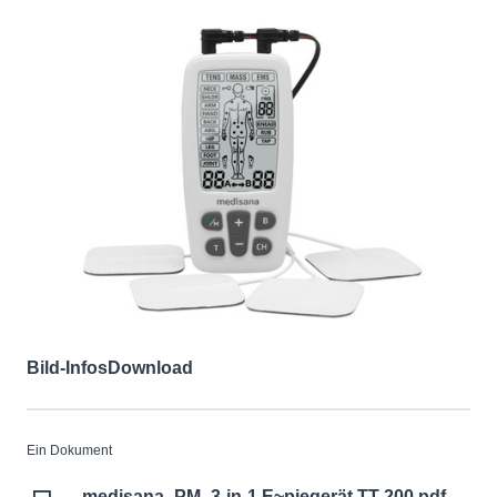
Bild-Infos
Download
Ein Dokument
medisana_PM_3-in-1 E~piegerät TT 200.pdf