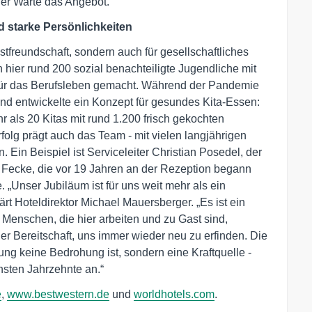
rger Warte das Angebot.
d starke Persönlichkeiten
tfreundschaft, sondern auch für gesellschaftliches
er rund 200 sozial benachteiligte Jugendliche mit
 für das Berufsleben gemacht. Während der Pandemie
nd entwickelte ein Konzept für gesundes Kita-Essen:
 als 20 Kitas mit rund 1.200 frisch gekochten
folg prägt auch das Team - mit vielen langjährigen
. Ein Beispiel ist Serviceleiter Christian Posedel, der
ca Fecke, die vor 19 Jahren an der Rezeption begann
. „Unser Jubiläum ist für uns weit mehr als ein
ärt Hoteldirektor Michael Mauersberger. „Es ist ein
 Menschen, die hier arbeiten und zu Gast sind,
r Bereitschaft, uns immer wieder neu zu erfinden. Die
ung keine Bedrohung ist, sondern eine Kraftquelle -
hsten Jahrzehnte an.“
e
,
www.bestwestern.de
und
worldhotels.com
.