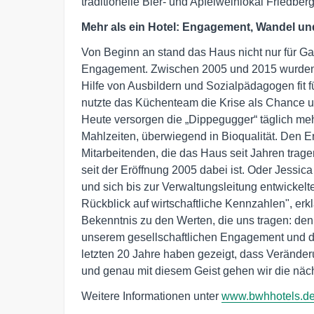
traditionelle Bier- und Apfelweinlokal Friedbe
Mehr als ein Hotel: Engagement, Wandel un
Von Beginn an stand das Haus nicht nur für Gas
Engagement. Zwischen 2005 und 2015 wurden hi
Hilfe von Ausbildern und Sozialpädagogen fit
nutzte das Küchenteam die Krise als Chance u
Heute versorgen die „Dippegugger“ täglich mehr
Mahlzeiten, überwiegend in Bioqualität. Den Er
Mitarbeitenden, die das Haus seit Jahren tragen
seit der Eröffnung 2005 dabei ist. Oder Jessi
und sich bis zur Verwaltungsleitung entwickelte
Rückblick auf wirtschaftliche Kennzahlen", erkl
Bekenntnis zu den Werten, die uns tragen: den
unserem gesellschaftlichen Engagement und de
letzten 20 Jahre haben gezeigt, dass Veränder
und genau mit diesem Geist gehen wir die näc
Weitere Informationen unter
www.bwhhotels.d