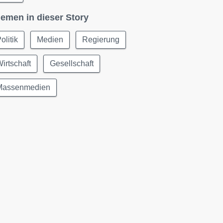
emen in dieser Story
olitik
Medien
Regierung
irtschaft
Gesellschaft
Massenmedien