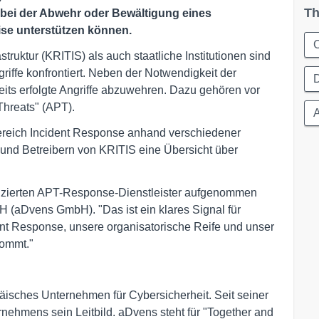
Th
ie bei der Abwehr oder Bewältigung eines
tise unterstützen können.
C
truktur (KRITIS) als auch staatliche Institutionen sind
iffe konfrontiert. Neben der Notwendigkeit der
D
reits erfolgte Angriffe abzuwehren. Dazu gehören vor
hreats" (APT).
Bereich Incident Response anhand verschiedener
und Betreibern von KRITIS eine Übersicht über
alifizierten APT-Response-Dienstleister aufgenommen
(aDvens GmbH). "Das ist ein klares Signal für
ent Response, unsere organisatorische Reife und unser
kommt."
äisches Unternehmen für Cybersicherheit. Seit seiner
nehmens sein Leitbild. aDvens steht für "Together and