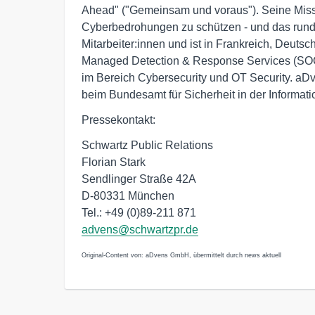
Ahead" ("Gemeinsam und voraus"). Seine Missio
Cyberbedrohungen zu schützen - und das rund
Mitarbeiter:innen und ist in Frankreich, Deutsc
Managed Detection & Response Services (SOC
im Bereich Cybersecurity und OT Security. aDve
beim Bundesamt für Sicherheit in der Informatio
Pressekontakt:
Schwartz Public Relations
Florian Stark
Sendlinger Straße 42A
D-80331 München
Tel.: +49 (0)89-211 871
advens@schwartzpr.de
Original-Content von: aDvens GmbH, übermittelt durch news aktuell