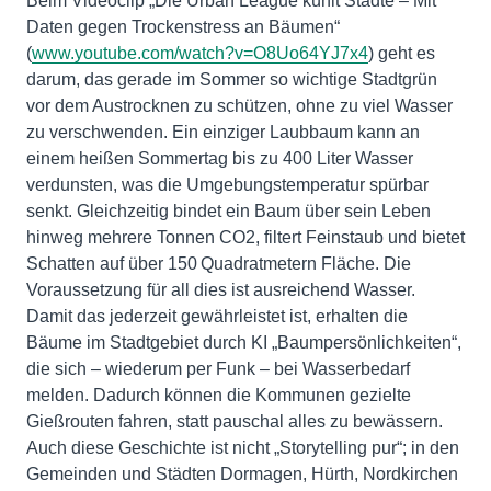
Beim Videoclip „Die Urban League kühlt Städte – Mit
Daten gegen Trockenstress an Bäumen“
(
www.youtube.com/watch?v=O8Uo64YJ7x4
) geht es
darum, das gerade im Sommer so wichtige Stadtgrün
vor dem Austrocknen zu schützen, ohne zu viel Wasser
zu verschwenden. Ein einziger Laubbaum kann an
einem heißen Sommertag bis zu 400 Liter Wasser
verdunsten, was die Umgebungstemperatur spürbar
senkt. Gleichzeitig bindet ein Baum über sein Leben
hinweg mehrere Tonnen CO2, filtert Feinstaub und bietet
Schatten auf über 150 Quadratmetern Fläche. Die
Voraussetzung für all dies ist ausreichend Wasser.
Damit das jederzeit gewährleistet ist, erhalten die
Bäume im Stadtgebiet durch KI „Baumpersönlichkeiten“,
die sich – wiederum per Funk – bei Wasserbedarf
melden. Dadurch können die Kommunen gezielte
Gießrouten fahren, statt pauschal alles zu bewässern.
Auch diese Geschichte ist nicht „Storytelling pur“; in den
Gemeinden und Städten Dormagen, Hürth, Nordkirchen