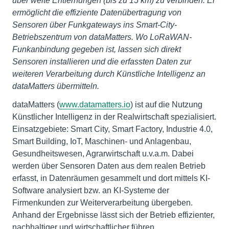
über weite Entfernungen (bis zu 15 km) zu verbinden. Er
ermöglicht die effiziente Datenübertragung von
Sensoren über Funkgateways ins Smart-City-
Betriebszentrum von dataMatters. Wo LoRaWAN-
Funkanbindung gegeben ist, lassen sich direkt
Sensoren installieren und die erfassten Daten zur
weiteren Verarbeitung durch Künstliche Intelligenz an
dataMatters übermitteln.
dataMatters (
www.datamatters.io
) ist auf die Nutzung
Künstlicher Intelligenz in der Realwirtschaft spezialisiert.
Einsatzgebiete: Smart City, Smart Factory, Industrie 4.0,
Smart Building, IoT, Maschinen- und Anlagenbau,
Gesundheitswesen, Agrarwirtschaft u.v.a.m. Dabei
werden über Sensoren Daten aus dem realen Betrieb
erfasst, in Datenräumen gesammelt und dort mittels KI-
Software analysiert bzw. an KI-Systeme der
Firmenkunden zur Weiterverarbeitung übergeben.
Anhand der Ergebnisse lässt sich der Betrieb effizienter,
nachhaltiger und wirtschaftlicher führen.