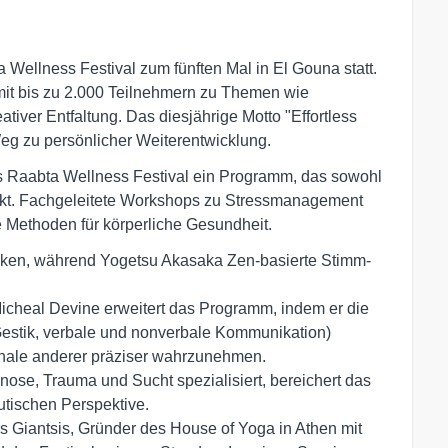
 Wellness Festival zum fünften Mal in El Gouna statt.
it bis zu 2.000 Teilnehmern zu Themen wie
iver Entfaltung. Das diesjährige Motto "Effortless
Weg zu persönlicher Weiterentwicklung.
s Raabta Wellness Festival ein Programm, das sowohl
tärkt. Fachgeleitete Workshops zu Stressmanagement
he Methoden für körperliche Gesundheit.
hniken, während Yogetsu Akasaka Zen-basierte Stimm-
Micheal Devine erweitert das Programm, indem er die
estik, verbale und nonverbale Kommunikation)
Signale anderer präziser wahrzunehmen.
ose, Trauma und Sucht spezialisiert, bereichert das
utischen Perspektive.
s Giantsis, Gründer des House of Yoga in Athen mit