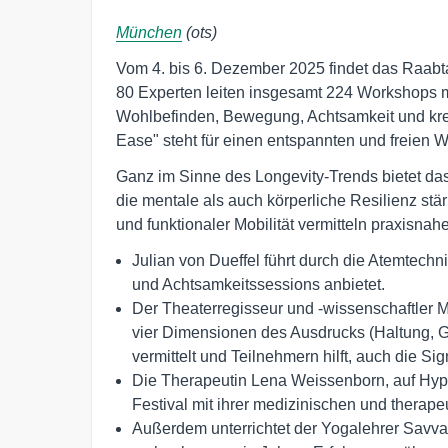
München
(ots)
Vom 4. bis 6. Dezember 2025 findet das Raabta
80 Experten leiten insgesamt 224 Workshops m
Wohlbefinden, Bewegung, Achtsamkeit und kreat
Ease" steht für einen entspannten und freien 
Ganz im Sinne des Longevity-Trends bietet da
die mentale als auch körperliche Resilienz s
und funktionaler Mobilität vermitteln praxisna
Julian von Dueffel führt durch die Atemtec
und Achtsamkeitssessions anbietet.
Der Theaterregisseur und -wissenschaftler 
vier Dimensionen des Ausdrucks (Haltung, G
vermittelt und Teilnehmern hilft, auch die 
Die Therapeutin Lena Weissenborn, auf Hypn
Festival mit ihrer medizinischen und therape
Außerdem unterrichtet der Yogalehrer Savva