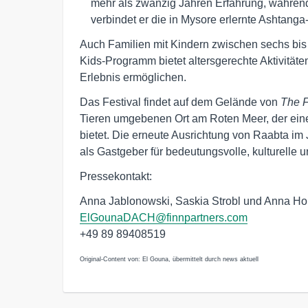
mehr als zwanzig Jahren Erfahrung, während
verbindet er die in Mysore erlernte Ashtanga
Auch Familien mit Kindern zwischen sechs bis
Kids-Programm bietet altersgerechte Aktivitäte
Erlebnis ermöglichen.
Das Festival findet auf dem Gelände von
The 
Tieren umgebenen Ort am Roten Meer, der ein
bietet. Die erneute Ausrichtung von Raabta im 
als Gastgeber für bedeutungsvolle, kulturell
Pressekontakt:
Anna Jablonowski, Saskia Strobl und Anna Ho
ElGounaDACH@finnpartners.com
+49 89 89408519
Original-Content von: El Gouna, übermittelt durch news aktuell