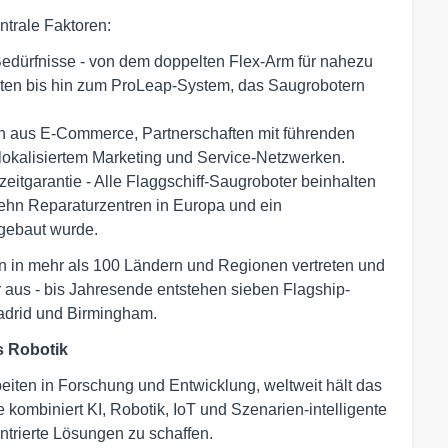
ntrale Faktoren:
Bedürfnisse - von dem doppelten Flex-Arm für nahezu
en bis hin zum ProLeap-System, das Saugrobotern
on aus E-Commerce, Partnerschaften mit führenden
okalisiertem Marketing und Service-Netzwerken.
itgarantie - Alle Flaggschiff-Saugroboter beinhalten
 zehn Reparaturzentren in Europa und ein
gebaut wurde.
n in mehr als 100 Ländern und Regionen vertreten und
 aus - bis Jahresende entstehen sieben Flagship-
Madrid und Birmingham.
s Robotik
iten in Forschung und Entwicklung, weltweit hält das
kombiniert KI, Robotik, IoT und Szenarien-intelligente
trierte Lösungen zu schaffen.