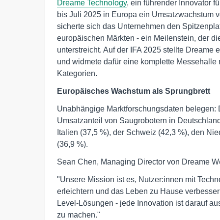
Dreame Technology
, ein führender Innovator 
bis Juli 2025 in Europa ein Umsatzwachstum vo
sicherte sich das Unternehmen den Spitzenpla
europäischen Märkten - ein Meilenstein, der d
unterstreicht. Auf der IFA 2025 stellte Drea
und widmete dafür eine komplette Messehalle mi
Kategorien.
Europäisches Wachstum als Sprungbrett
Unabhängige Marktforschungsdaten belegen: D
Umsatzanteil von Saugrobotern in Deutschland 
Italien (37,5 %), der Schweiz (42,3 %), den N
(36,9 %).
Sean Chen, Managing Director von Dreame Wes
"Unsere Mission ist es, Nutzer:innen mit Techn
erleichtern und das Leben zu Hause verbessern
Level-Lösungen - jede Innovation ist darauf a
zu machen."