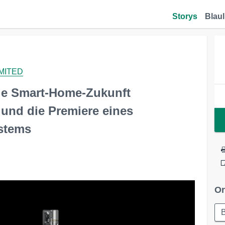
Storys
Blaul
MITED
die Smart-Home-Zukunft
und die Premiere eines
ystems
Or
B