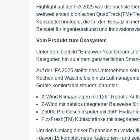
Highlight auf der IFA 2025 war die nächste Ge
weltweit ersten bionischen QuadTrack(TM)-Tre
Konzepttechnologie, die für den Einsatz in meh
Beispiel für Ingenieurskunst und Innovationsvis
Vom Produkt zum Ökosystem
Unter dem Leitbild "Empower Your Dream Life"
Kategorien hin zu einem ganzheitlichen Smart
Auf der IFA 2025 stellte das Unternehmen sei
Kochen und Wäsche bis hin zu Luftmanagement
Geräte komfortabel steuern, darunter:
X-Wind Klimaanlagen mit 126°-Robotic-Airf
Z-Wind mit nahtlos integrierter Bauweise für 
Z6000 Pro Geschirrspüler mit 360° HydraFlo
FizzFresh(TM) Kühlschränke mit integrierte
Um den Umfang dieser Expansion zu verdeutlic
- davon 15 komplett neue Kategorien - und zei