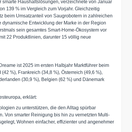
für smarte Haushaltslösungen, verzeichnete von Januar
n 139 % im Vergleich zum Vorjahr. Gleichzeitig
tz beim Umsatzanteil von Saugrobotern in zahlreichen
ie dynamische Entwicklung der Marke in der Region
me erstmals sein gesamtes Smart-Home-Ökosystem vor
t 22 Produktlinien, darunter 15 völlig neue
reame ist 2025 im ersten Halbjahr Marktführer beim
(42 %), Frankreich (34,8 %), Österreich (49,6 %),
iederlanden (30,9 %), Belgien (62 %) und Dänemark
teuropa, erklärt:
ologien zu unterstützen, die den Alltag spürbar
. Von smarter Reinigung bis hin zu vernetzten Multi-
usgelegt, Wohnen einfacher, effizienter und angenehmer