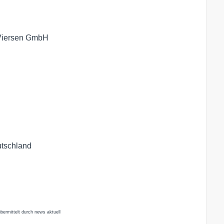
 Viersen GmbH
utschland
bermittelt durch news aktuell