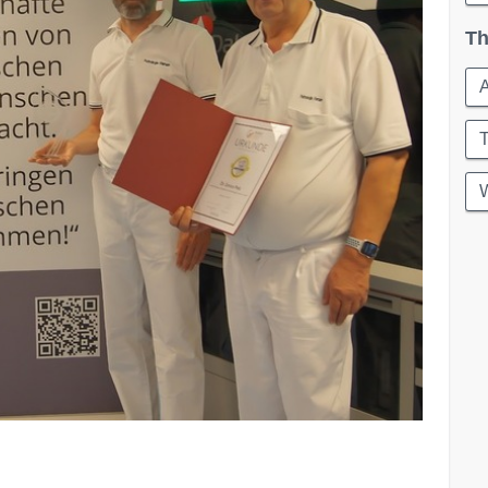
Th
A
W