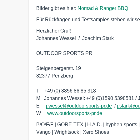
Bilder gibt es hier:
Nomad & Ranger BBQ
Für Rückfragen und Testsamples stehen wir se
Herzlicher Gruß

Johannes Wessel  /  Joachim Stark

OUTDOOR SPORTS PR

Steigenbergerstr. 19

82377 Penzberg 

T    +49 (0) 8856 86 85 318  

M   Johannes Wessel: +49 (0)1590 5398581 / Jo
E     
j.wessel@outdoorsports-pr.de
  / 
j.stark@ou
W     
www.outdoorsports-pr.de
B/O/F/F | GORE-TEX | H.A.D. | hyphen-sports | 
Vango | Wrightsock | Xero Shoes