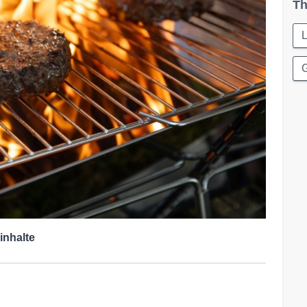
Th
L
inhalte