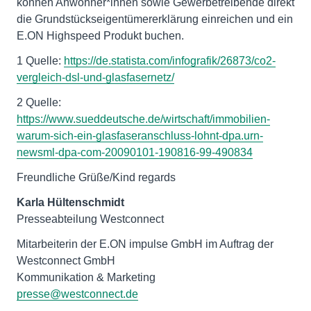
können Anwohner*innen sowie Gewerbetreibende direkt
die Grundstückseigentümererklärung einreichen und ein
E.ON Highspeed Produkt buchen.
1 Quelle:
https://de.statista.com/infografik/26873/co2-
vergleich-dsl-und-glasfasernetz/
2 Quelle:
https://www.sueddeutsche.de/wirtschaft/immobilien-
warum-sich-ein-glasfaseranschluss-lohnt-dpa.urn-
newsml-dpa-com-20090101-190816-99-490834
Freundliche Grüße/Kind regards
Karla
Hültenschmidt
Presseabteilung Westconnect
Mitarbeiterin der E.ON impulse GmbH im Auftrag der
Westconnect GmbH
Kommunikation & Marketing
presse@westconnect.de