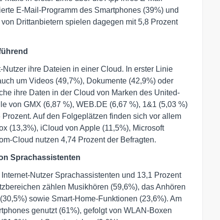
tallierte E-Mail-Programm des Smartphones (39%) und
s von Drittanbietern spielen dagegen mit 5,8 Prozent
 führend
-Nutzer ihre Dateien in einer Cloud. In erster Linie
r auch um Videos (49,7%), Dokumente (42,9%) oder
che ihre Daten in der Cloud von Marken des United-
ile von GMX (6,87 %), WEB.DE (6,67 %), 1&1 (5,03 %)
 Prozent. Auf den Folgeplätzen finden sich vor allem
x (13,3%), iCloud von Apple (11,5%), Microsoft
om-Cloud nutzen 4,74 Prozent der Befragten.
von Sprachassistenten
 Internet-Nutzer Sprachassistenten und 13,1 Prozent
satzbereichen zählen Musikhören (59,6%), das Anhören
 (30,5%) sowie Smart-Home-Funktionen (23,6%). Am
rtphones genutzt (61%), gefolgt von WLAN-Boxen