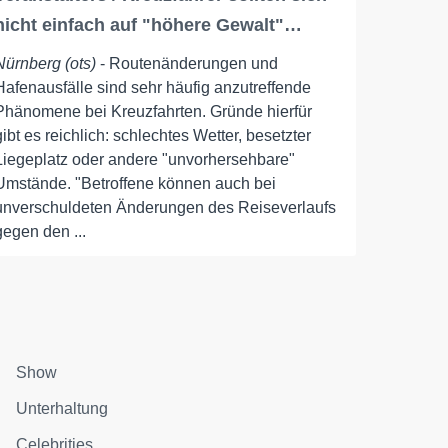
nicht einfach auf "höhere Gewalt"…
Nürnberg (ots)
- Routenänderungen und
Hafenausfälle sind sehr häufig anzutreffende
Phänomene bei Kreuzfahrten. Gründe hierfür
gibt es reichlich: schlechtes Wetter, besetzter
Liegeplatz oder andere "unvorhersehbare"
Umstände. "Betroffene können auch bei
unverschuldeten Änderungen des Reiseverlaufs
gegen den ...
Show
Unterhaltung
Celebrities