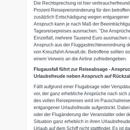
Die Rechtsprechung ist hier verbraucherfreundl
Prozent Reisepreisminderung für den betroffe
zusätzlich Entschädigung wegen entgangener 
Anspruch kann je nach Maß der Beeinträchtigu
Tagesreisepreises ausmachen. "Die Ansprüche
Einzelfall, mehrere Tausend Euro ausmachen u
Anspruch aus der Fluggastrechteverordnung deu
von Kreuzfahrt-Anwalt.de. Betroffene sollten s
einem Verweis an die Airline zufriedengeben.
Flugausfall führt zur Reiseabsage - Anspr
Urlaubsfreude neben Anspruch auf Rückza
Fällt aufgrund einer Flugabsage oder Verspätun
vor, der ganz erhebliche Ansprüche nach sich
des vollen Reisepreises wird im Pauschalrei
entgangener Urlaubsfreude aufgestockt. Dabei 
oder der Flugänderung der Veranstalter oder de
Situation ganz erheblich in ihren Urlaubsfreud
Urlaub auf dem Schiff nicht stattfindet. Es ist