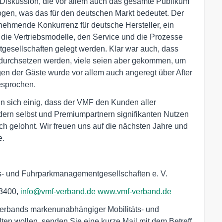
l-Diskussion, die vor allem auch das gesamte Publikum
ogen, was das für den deutschen Markt bedeutet. Der
nehmende Konkurrenz für deutsche Hersteller, ein
ie Vertriebsmodelle, den Service und die Prozesse
tgesellschaften gelegt werden. Klar war auch, dass
en durchsetzen werden, viele seien aber gekommen, um
en der Gäste wurde vor allem auch angeregt über After
esprochen.
n sich einig, dass der VMF den Kunden aller
edern selbst und Premiumpartnern signifikanten Nutzen
sich gelohnt. Wir freuen uns auf die nächsten Jahre und
e.
- und Fuhrparkmanagementgesellschaften e. V.
23400,
info@vmf-verband.de
www.vmf-verband.de
 Verbands markenunabhängiger Mobilitäts- und
en wollen, senden Sie eine kurze Mail mit dem Betreff