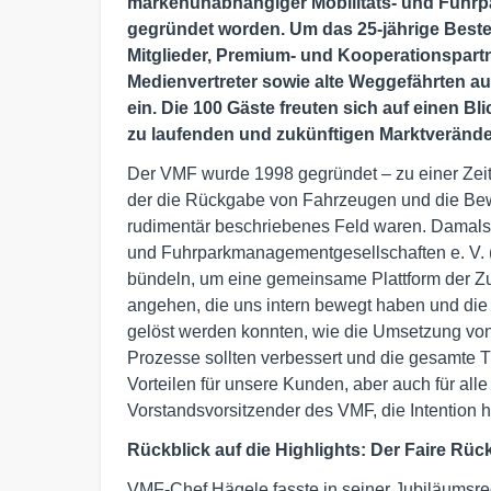
markenunabhängiger Mobilitäts- und Fuhrp
gegründet worden. Um das 25-jährige Beste
Mitglieder, Premium- und Kooperationspartn
Medienvertreter sowie alte Weggefährten a
ein. Die 100 Gäste freuten sich auf einen B
zu laufenden und zukünftigen Marktveränd
Der VMF wurde 1998 gegründet – zu einer Zeit,
der die Rückgabe von Fahrzeugen und die Be
rudimentär beschriebenes Feld waren. Damals
und Fuhrparkmanagementgesellschaften e. V. (
bündeln, um eine gemeinsame Plattform der Z
angehen, die uns intern bewegt haben und die
gelöst werden konnten, wie die Umsetzung von
Prozesse sollten verbessert und die gesamte Tr
Vorteilen für unsere Kunden, aber auch für all
Vorstandsvorsitzender des VMF, die Intention h
Rückblick auf die Highlights: Der Faire R
VMF-Chef Hägele fasste in seiner Jubiläumsrede