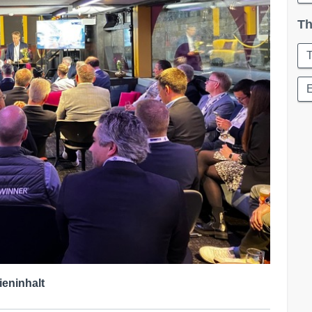
Th
T
ieninhalt