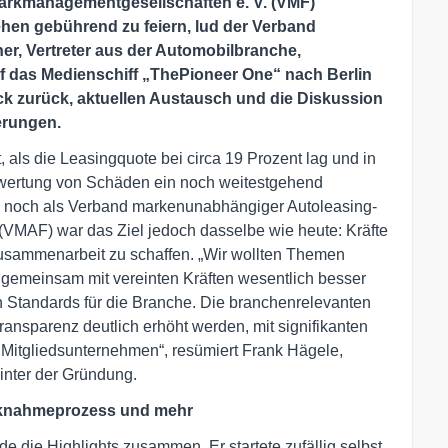
arkmanagementgesellschaften e. V. (VMF)
hen gebührend zu feiern, lud der Verband
er, Vertreter aus der Automobilbranche,
uf das Medienschiff „ThePioneer One“ nach Berlin
lick zurück, aktuellen Austausch und die Diskussion
erungen.
 als die Leasingquote bei circa 19 Prozent lag und in
wertung von Schäden ein noch weitestgehend
 noch als Verband markenunabhängiger Autoleasing-
VMAF) war das Ziel jedoch dasselbe wie heute: Kräfte
usammenarbeit zu schaffen. „Wir wollten Themen
 gemeinsam mit vereinten Kräften wesentlich besser
 Standards für die Branche. Die branchenrelevanten
ansparenz deutlich erhöht werden, mit signifikanten
e Mitgliedsunternehmen“, resümiert Frank Hägele,
inter der Gründung.
ücknahmeprozess und mehr
 die Highlights zusammen. Er startete zufällig selbst