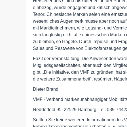
Hersteller aus China diskutierten. In der Pane
einbezog, wurde engagiert und kritisch abgew
Tenor: Chinesische Marken seien eine ernstzu
wesentliches Augenmerk müsse aber noch auf d
mit Marktteilnehmern, wie Leasing- und Vermie
sich langfristig nicht alle chinesischen Mark
zu bleiben, so Hägele. Durch Impulse und Frag
Sales und Restwerte von Elektrofahrzeugen g
Fazit der Veranstaltung: Die Anwesenden ware
Mitgliedsgesellschaften, aber auch den Mitgli
gibt. „Die Initiative, den VMF zu gründen, hat 
die weitere Zusammenarbeit“, resümiert Hägel
Dieter Brandl
VMF - Verband markenunabhängiger Mobilitäts
Nedderfeld 95, 22529 Hamburg, Tel. 089-744
Sollten Sie keine weiteren Informationen des
Fuhrparkmanagementgesellschaften e. V. erhalt