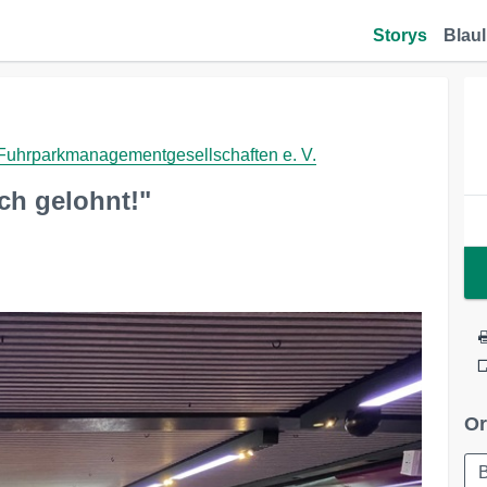
Storys
Blaul
Fuhrparkmanagementgesellschaften e. V.
ch gelohnt!"
Or
B