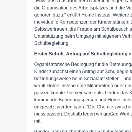
"Etwa dass das Kind dem Unterricht folgen kan
die Organisation des Arbeitsplatzes und die V
gehören dazu," erklärt Home Instead. Weitere Z
individuelle Kompetenzen der Kinder stärken
Selbstvertrauen, die Freude am Schulbesuch 
Unterstützung beim Umgang mit eigenem Verhalt
Schulbegleitung.
Erster Schritt: Antrag auf Schulbegleitung s
Organisatorische Bedingung für die Betreuungsl
Kinder zunächst einen Antrag auf Schulbeglei
beziehungsweise beim Sozialamt stellen - und
wählt Home Instead eine Mitarbeiterin oder ein
passen könnte. Gemeinsam entscheiden das Kin
kommende Betreuungsperson und Home Instead,
umgesetzt werden kann. "Die Chemie zwische
muss passen. Deshalb legen wir großen Wert a
mit.
Bei der Inanspruchnahme der Schulbegleitung 