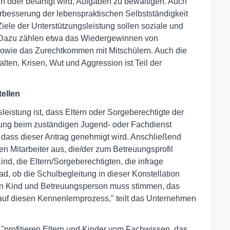
n oder befähigt wird, Aufgaben zu bewältigen. Auch
erbesserung der lebenspraktischen Selbstständigkeit
iele der Unterstützungsleistung sollen soziale und
: Dazu zählen etwa das Wiedergewinnen von
sowie das Zurechtkommen mit Mitschülern. Auch die
en, Krisen, Wut und Aggression ist Teil der
tellen
eistung ist, dass Eltern oder Sorgeberechtigte der
tung beim zuständigen Jugend- oder Fachdienst
 dass dieser Antrag genehmigt wird. Anschließend
en Mitarbeiter aus, die/der zum Betreuungsprofil
d, die Eltern/Sorgeberechtigten, die infrage
 ob die Schulbegleitung in dieser Konstellation
n Kind und Betreuungsperson muss stimmen, das
uf diesen Kennenlernprozess," teilt das Unternehmen
"profitieren Eltern und Kinder vom Fachwissen, das