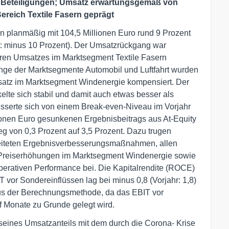
en Beteiligungen; Umsatz erwartungsgemäß von
reich Textile Fasern geprägt
 planmäßig mit 104,5 Millionen Euro rund 9 Prozent
t: minus 10 Prozent). Der Umsatzrückgang war
geren Umsatzes im Marktsegment Textile Fasern
nge der Marktsegmente Automobil und Luftfahrt wurden
satz im Marktsegment Windenergie kompensiert. Der
lte sich stabil und damit auch etwas besser als
esserte sich von einem Break-even-Niveau im Vorjahr
llionen Euro gesunkenen Ergebnisbeitrags aus At-Equity
eg von 0,3 Prozent auf 3,5 Prozent. Dazu trugen
eiteten Ergebnisverbesserungsmaßnahmen, allen
n, Preiserhöhungen im Marktsegment Windenergie sowie
perativen Performance bei. Die Kapitalrendite (ROCE)
vor Sondereinflüssen lag bei minus 0,8 (Vorjahr: 1,8)
us der Berechnungsmethode, da das EBIT vor
f Monate zu Grunde gelegt wird.
eines Umsatzanteils mit dem durch die Corona- Krise