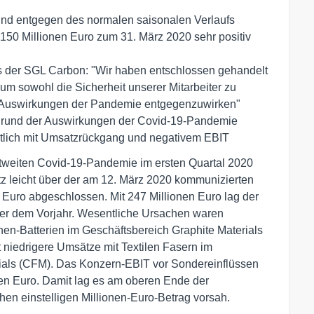
und entgegen des normalen saisonalen Verlaufs
d 150 Millionen Euro zum 31. März 2020 sehr positiv
s der SGL Carbon: "Wir haben entschlossen gehandelt
um sowohl die Sicherheit unserer Mitarbeiter zu
en Auswirkungen der Pandemie entgegenzuwirken"
ufgrund der Auswirkungen der Covid-19-Pandemie
htlich mit Umsatzrückgang und negativem EBIT
tweiten Covid-19-Pandemie im ersten Quartal 2020
tz leicht über der am 12. März 2020 kommunizierten
 Euro abgeschlossen. Mit 247 Millionen Euro lag der
er dem Vorjahr. Wesentliche Ursachen waren
onen-Batterien im Geschäftsbereich Graphite Materials
 niedrigere Umsätze mit Textilen Fasern im
ials (CFM). Das Konzern-EBIT vor Sondereinflüssen
onen Euro. Damit lag es am oberen Ende der
hen einstelligen Millionen-Euro-Betrag vorsah.