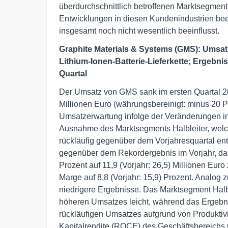
überdurchschnittlich betroffenen Marktsegment
Entwicklungen in diesen Kundenindustrien beein
insgesamt noch nicht wesentlich beeinflusst.
Graphite Materials & Systems (GMS): Umsat
Lithium-Ionen-Batterie-Lieferkette; Ergebnis
Quartal
Der Umsatz von GMS sank im ersten Quartal 20
Millionen Euro (währungsbereinigt: minus 20 P
Umsatzerwartung infolge der Veränderungen in d
Ausnahme des Marktsegments Halbleiter, welch
rückläufig gegenüber dem Vorjahresquartal ent
gegenüber dem Rekordergebnis im Vorjahr, das 
Prozent auf 11,9 (Vorjahr: 26,5) Millionen Eur
Marge auf 8,8 (Vorjahr: 15,9) Prozent. Analog 
niedrigere Ergebnisse. Das Marktsegment Halbl
höheren Umsatzes leicht, während das Ergebni
rückläufigen Umsatzes aufgrund von Produktivi
Kapitalrendite (ROCE) des Geschäftsbereichs 