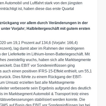
en Automobil und Luftfahrt stark von den jüngsten
trächtigt ist, haben diese das erste Quartal
zrückgang vor allem durch Veränderungen in der
 unter Vorjahr; Halbleitergeschäft mit gutem ersten
20 um 19,1 Prozent auf 134,6 (Vorjahr: 166,4)
rozent), lag damit aber im Rahmen der niedrigeren
er Lieferkette im Lithium-Ionen-Batteriegeschäft. Mit
es zweistellig wuchs, haben sich alle Marktsegmente
wickelt. Das EBIT vor Sondereinflüssen ging
auch einen positiven IFRS-15-Effekt enthielt, um 55,1
o zurück. Dies führte zu einem Rückgang der EBIT-
zum Umsatz erzielten fast alle Marktsegmente
eiter verbesserte sein Ergebnis aufgrund des deutlich
s im Marktsegment Automobil & Transport trotz eines
tätsverbesserungen stabilisiert werden konnte. Die
GMS auf Basis des EBIT vor Sondereinflüssen lag bei