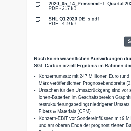
2020_05_14_Pressemit~1. Quartal 20
PDF - 217 kB
SHL Q1 2020 DE_s.pdf
PDF - 419 kB
S
Noch keine wesentlichen Auswirkungen dur
SGL Carbon erzielt Ergebnis im Rahmen de
Konzernumsatz mit 247 Millionen Euro rund 15
März veröffentlichten Prognosebandbreite (2
Ursachen für den Umsatzrückgang sind vor al
Ionen-Batterien im Geschäftsbereich Graphi
restrukturierungsbedingt niedrigerer Umsatz
Fibers & Materials (CFM)
Konzern-EBIT vor Sondereinflüssen mit 9 Mil
und am oberen Ende der prognostizierten Band