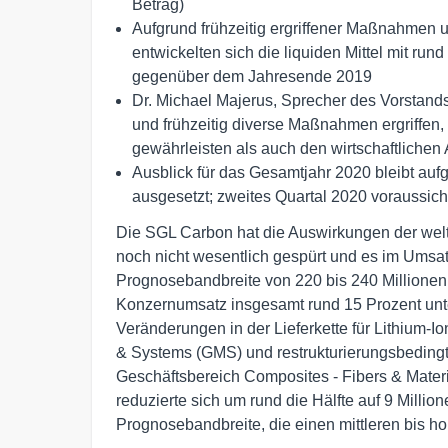
Betrag)
Aufgrund frühzeitig ergriffener Maßnahmen 
entwickelten sich die liquiden Mittel mit run
gegenüber dem Jahresende 2019
Dr. Michael Majerus, Sprecher des Vorstand
und frühzeitig diverse Maßnahmen ergriffen, 
gewährleisten als auch den wirtschaftlich
Ausblick für das Gesamtjahr 2020 bleibt a
ausgesetzt; zweites Quartal 2020 voraussic
Die SGL Carbon hat die Auswirkungen der wel
noch nicht wesentlich gespürt und es im Umsa
Prognosebandbreite von 220 bis 240 Millionen
Konzernumsatz insgesamt rund 15 Prozent unt
Veränderungen in der Lieferkette für Lithium-I
& Systems (GMS) und restrukturierungsbedingt
Geschäftsbereich Composites - Fibers & Mater
reduzierte sich um rund die Hälfte auf 9 Milli
Prognosebandbreite, die einen mittleren bis ho