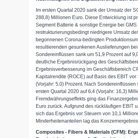
Im ersten Quartal 2020 sank der Umsatz der SG
288,8) Millionen Euro. Diese Entwicklung ist p
Segment Batterie & sonstige Energie bei GMS 
restrukturierungsbedingt niedrigere Umsatz de
begonnenen Corona-bedingten Produktionsunt
resultierenden gesunkenen Auslieferungen bei
Sondereinflüssen sank um 51,9 Prozent auf 9,0 
deutliche Ergebnisrückgang des Geschäftsbere
Ergebnisverbesserung im Geschäftsbereich CF
Kapitalrendite (ROCE) auf Basis des EBIT vor 
(Vorjahr: 5,0) Prozent. Nach Sondereinflüssen 
ersten Quartal 2020 auf 6,4 (Vorjahr: 16,3) Mil
Fremdwährungseffekts ging das Finanzergebnis 
Euro zurück. Aufgrund des rückläufigen EBIT u
sich das Ergebnis vor Steuern von 10,1 Millio
Minderheitenanteilen lag das Konzernergebnis b
Composites - Fibers & Materials (CFM): Erge