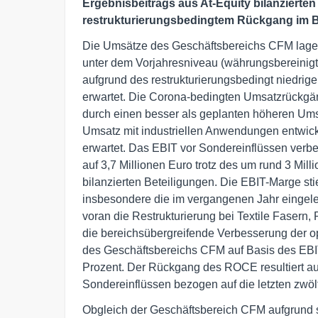
Ergebnisbeitrags aus At-Equity bilanziert
restrukturierungsbedingtem Rückgang im Be
Die Umsätze des Geschäftsbereichs CFM lagen
unter dem Vorjahresniveau (währungsbereinig
aufgrund des restrukturierungsbedingt niedri
erwartet. Die Corona-bedingten Umsatzrückgä
durch einen besser als geplanten höheren Um
Umsatz mit industriellen Anwendungen entwicke
erwartet. Das EBIT vor Sondereinflüssen verb
auf 3,7 Millionen Euro trotz des um rund 3 Mi
bilanzierten Beteiligungen. Die EBIT-Marge sti
insbesondere die im vergangenen Jahr eingel
voran die Restrukturierung bei Textile Faser
die bereichsübergreifende Verbesserung der o
des Geschäftsbereichs CFM auf Basis des EBIT 
Prozent. Der Rückgang des ROCE resultiert a
Sondereinflüssen bezogen auf die letzten zwöl
Obgleich der Geschäftsbereich CFM aufgrund s