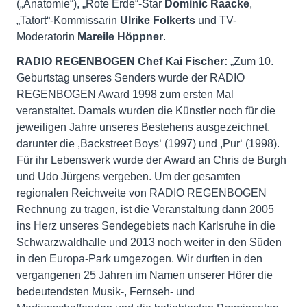
(„Anatomie“), „Rote Erde“-Star
Dominic Raacke
,
„Tatort“-Kommissarin
Ulrike Folkerts
und TV-
Moderatorin
Mareile Höppner
.
RADIO REGENBOGEN Chef Kai Fischer:
„Zum 10.
Geburtstag unseres Senders wurde der RADIO
REGENBOGEN Award 1998 zum ersten Mal
veranstaltet. Damals wurden die Künstler noch für die
jeweiligen Jahre unseres Bestehens ausgezeichnet,
darunter die ,Backstreet Boys‘ (1997) und ,Pur‘ (1998).
Für ihr Lebenswerk wurde der Award an Chris de Burgh
und Udo Jürgens vergeben. Um der gesamten
regionalen Reichweite von RADIO REGENBOGEN
Rechnung zu tragen, ist die Veranstaltung dann 2005
ins Herz unseres Sendegebiets nach Karlsruhe in die
Schwarzwaldhalle und 2013 noch weiter in den Süden
in den Europa-Park umgezogen. Wir durften in den
vergangenen 25 Jahren im Namen unserer Hörer die
bedeutendsten Musik-, Fernseh- und