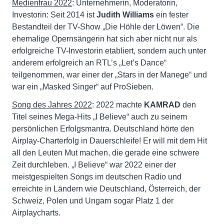
Medienfrau 2022
: Unternehmerin, Moderatorin,
Investorin: Seit 2014 ist
Judith Williams
ein fester
Bestandteil der TV-Show „Die Höhle der Löwen“. Die
ehemalige Opernsängerin hat sich aber nicht nur als
erfolgreiche TV-Investorin etabliert, sondern auch unter
anderem erfolgreich an RTL’s „Let’s Dance“
teilgenommen, war einer der „Stars in der Manege“ und
war ein „Masked Singer“ auf ProSieben.
Song des Jahres 2022
: 2022 machte
KAMRAD
den
Titel seines Mega-Hits „I Believe“ auch zu seinem
persönlichen Erfolgsmantra. Deutschland hörte den
Airplay-Charterfolg in Dauerschleife! Er will mit dem Hit
all den Leuten Mut machen, die gerade eine schwere
Zeit durchleben. „I Believe“ war 2022 einer der
meistgespielten Songs im deutschen Radio und
erreichte in Ländern wie Deutschland, Österreich, der
Schweiz, Polen und Ungarn sogar Platz 1 der
Airplaycharts.