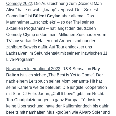
Comedy 2022
: Die Auszeichnung zum „Sexiest Man
Alive“ hatte er wohl „knapp“ verpasst. Der „Sexiest
Comedian“ ist
Bülent Ceylan
aber allemal. Das
Mannheimer „Luschtobjekt“ – so der Titel seines
aktuellen Programms – hat längst den deutschen
Comedy-Olymp erklommen. Millionen Zuschauer vorm
TV, ausverkaufte Hallen und Arenen sind nur der
zählbare Beweis dafür. Auf Tour entlockt er uns
Lachsalven im Sekundentakt mit seinem inzwischen 11.
Live-Programm.
Newcomer International 2022
: R&B-Sensation
Ray
Dalton
ist sich sicher: „The Best is Yet to Come“. Der
nach einem Leitspruch seiner Mom benannte Hit hat
seine Karriere weiter befeuert. Die jüngste Kooperation
mit Star-DJ Felix Jaehn, „Call It Love“, gibt ihm Recht:
Top-Chartplatzierungen in ganz Europa. Für Insider
keine Überraschung, hatte der Kalifornier doch bis dahin
bereits mit namhaften Musikgrößen wie Alvaro Soler und