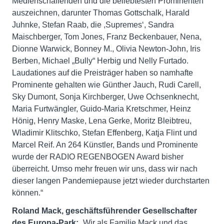
Medienschaffenden und die beliebtesten Prominenten
auszeichnen, darunter Thomas Gottschalk, Harald
Juhnke, Stefan Raab, die ,Supremes‘, Sandra
Maischberger, Tom Jones, Franz Beckenbauer, Nena,
Dionne Warwick, Bonney M., Olivia Newton-John, Iris
Berben, Michael „Bully“ Herbig und Nelly Furtado.
Laudationes auf die Preisträger haben so namhafte
Prominente gehalten wie Günther Jauch, Rudi Carell,
Sky Dumont, Sonja Kirchberger, Uwe Ochsenknecht,
Maria Furtwängler, Guido-Maria Kretschmer, Heinz
Hönig, Henry Maske, Lena Gerke, Moritz Bleibtreu,
Wladimir Klitschko, Stefan Effenberg, Katja Flint und
Marcel Reif. An 264 Künstler, Bands und Prominente
wurde der RADIO REGENBOGEN Award bisher
überreicht. Umso mehr freuen wir uns, dass wir nach
dieser langen Pandemiepause jetzt wieder durchstarten
können.“
Roland Mack, geschäftsführender Gesellschafter
des Europa-Park:
„Wir als Familie Mack und das