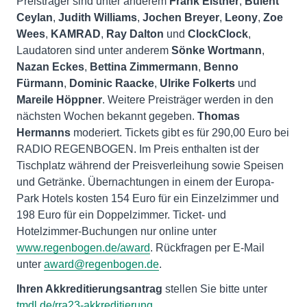
Preisträger sind unter anderem
Frank Elstner
,
Bülent
Ceylan
,
Judith Williams
,
Jochen Breyer
,
Leony
,
Zoe
Wees
,
KAMRAD
,
Ray Dalton
und
ClockClock
,
Laudatoren sind unter anderem
Sönke Wortmann
,
Nazan Eckes
,
Bettina Zimmermann
,
Benno
Fürmann
,
Dominic Raacke
,
Ulrike Folkerts
und
Mareile Höppner
. Weitere Preisträger werden in den
nächsten Wochen bekannt gegeben.
Thomas
Hermanns
moderiert. Tickets gibt es für 290,00 Euro bei
RADIO REGENBOGEN. Im Preis enthalten ist der
Tischplatz während der Preisverleihung sowie Speisen
und Getränke. Übernachtungen in einem der Europa-
Park Hotels kosten 154 Euro für ein Einzelzimmer und
198 Euro für ein Doppelzimmer. Ticket- und
Hotelzimmer-Buchungen nur online unter
www.regenbogen.de/award
. Rückfragen per E-Mail
unter
award@regenbogen.de
.
Ihren Akkreditierungsantrag
stellen Sie bitte unter
tmdl.de/rra23-akkreditierung