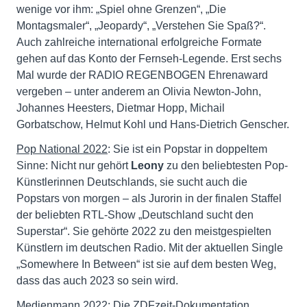
wenige vor ihm: „Spiel ohne Grenzen“, „Die
Montagsmaler“, „Jeopardy“, „Verstehen Sie Spaß?“.
Auch zahlreiche international erfolgreiche Formate
gehen auf das Konto der Fernseh-Legende. Erst sechs
Mal wurde der RADIO REGENBOGEN Ehrenaward
vergeben – unter anderem an Olivia Newton-John,
Johannes Heesters, Dietmar Hopp, Michail
Gorbatschow, Helmut Kohl und Hans-Dietrich Genscher.
Pop National 2022
: Sie ist ein Popstar in doppeltem
Sinne: Nicht nur gehört
Leony
zu den beliebtesten Pop-
Künstlerinnen Deutschlands, sie sucht auch die
Popstars von morgen – als Jurorin in der finalen Staffel
der beliebten RTL-Show „Deutschland sucht den
Superstar“. Sie gehörte 2022 zu den meistgespielten
Künstlern im deutschen Radio. Mit der aktuellen Single
„Somewhere In Between“ ist sie auf dem besten Weg,
dass das auch 2023 so sein wird.
Medienmann 2022
: Die ZDFzeit-Dokumentation