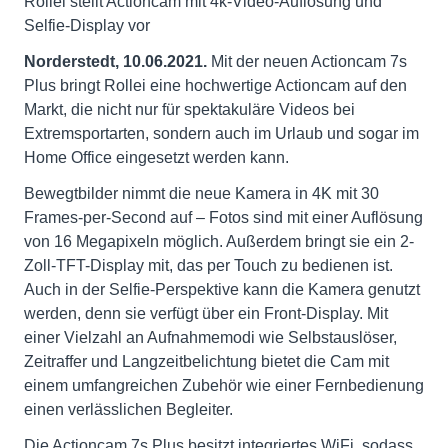
Rollei stellt Actioncam mit 4k-Video-Auflösung und
Selfie-Display vor
Norderstedt, 10.06.2021.
Mit der neuen Actioncam 7s
Plus bringt Rollei eine hochwertige Actioncam auf den
Markt, die nicht nur für spektakuläre Videos bei
Extremsportarten, sondern auch im Urlaub und sogar im
Home Office eingesetzt werden kann.
Bewegtbilder nimmt die neue Kamera in 4K mit 30
Frames-per-Second auf – Fotos sind mit einer Auflösung
von 16 Megapixeln möglich. Außerdem bringt sie ein 2-
Zoll-TFT-Display mit, das per Touch zu bedienen ist.
Auch in der Selfie-Perspektive kann die Kamera genutzt
werden, denn sie verfügt über ein Front-Display. Mit
einer Vielzahl an Aufnahmemodi wie Selbstauslöser,
Zeitraffer und Langzeitbelichtung bietet die Cam mit
einem umfangreichen Zubehör wie einer Fernbedienung
einen verlässlichen Begleiter.
Die Actioncam 7s Plus besitzt integriertes WiFi, sodass