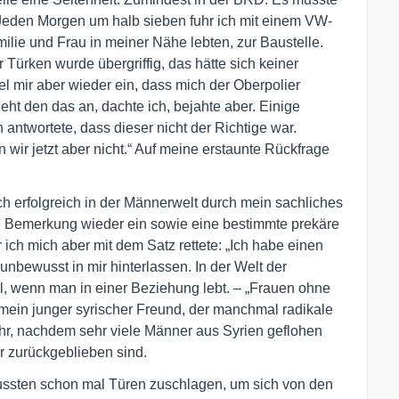
. Jeden Morgen um halb sieben fuhr ich mit einem VW-
milie und Frau in meiner Nähe lebten, zur Baustelle.
Türken wurde übergriffig, das hätte sich keiner
el mir aber wieder ein, dass mich der Oberpolier
eht den das an, dachte ich, bejahte aber. Einige
antwortete, dass dieser nicht der Richtige war.
 wir jetzt aber nicht.“ Auf meine erstaunte Rückfrage
h erfolgreich in der Männerwelt durch mein sachliches
iese Bemerkung wieder ein sowie eine bestimmte prekäre
r ich mich aber mit dem Satz rettete: „Ich habe einen
unbewusst in mir hinterlassen. In der Welt der
il, wenn man in einer Beziehung lebt. – „Frauen ohne
mein junger syrischer Freund, der manchmal radikale
ehr, nachdem sehr viele Männer aus Syrien geflohen
r zurückgeblieben sind.
ussten schon mal Türen zuschlagen, um sich von den