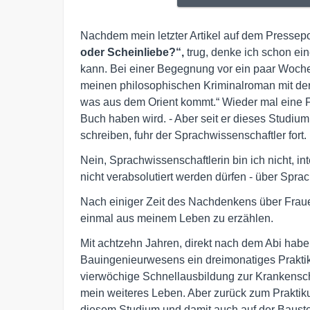
Nachdem mein letzter Artikel auf dem Pressepor
oder Scheinliebe?“,
trug, denke ich schon ei
kann. Bei einer Begegnung vor ein paar Woche
meinen philosophischen Kriminalroman mit der 
was aus dem Orient kommt.“ Wieder mal eine Fr
Buch haben wird. - Aber seit er dieses Studiu
schreiben, fuhr der Sprachwissenschaftler fort.
Nein, Sprachwissenschaftlerin bin ich nicht, in
nicht verabsolutiert werden dürfen - über Spra
Nach einiger Zeit des Nachdenkens über Frau
einmal aus meinem Leben zu erzählen.
Mit achtzehn Jahren, direkt nach dem Abi habe
Bauingenieurwesens ein dreimonatiges Prakti
vierwöchige Schnellausbildung zur Krankenschw
mein weiteres Leben. Aber zurück zum Praktik
diesem Studium und damit auch auf der Bauste