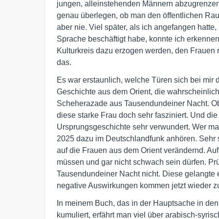
jungen, alleinstehenden Männern abzugrenzen.
genau überlegen, ob man den öffentlichen Raum
aber nie. Viel später, als ich angefangen hatt
Sprache beschäftigt habe, konnte ich erkenne
Kulturkreis dazu erzogen werden, den Frauen r
das.
Es war erstaunlich, welche Türen sich bei mir 
Geschichte aus dem Orient, die wahrscheinlich 
Scheherazade aus Tausendundeiner Nacht. Ob
diese starke Frau doch sehr fasziniert. Und di
Ursprungsgeschichte sehr verwundert. Wer mag
2025 dazu im Deutschlandfunk anhören. Sehr sp
auf die Frauen aus dem Orient verändernd. Auf 
müssen und gar nicht schwach sein dürfen. Prü
Tausendundeiner Nacht nicht. Diese gelangte e
negative Auswirkungen kommen jetzt wieder zu
In meinem Buch, das in der Hauptsache in den
kumuliert, erfährt man viel über arabisch-syris