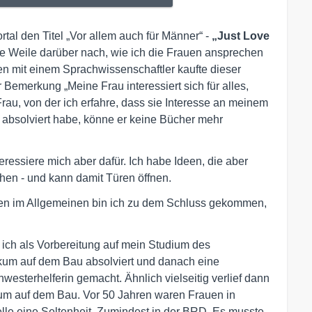
tal den Titel „Vor allem auch für Männer“ -
„Just Love
ne Weile darüber nach, wie ich die Frauen ansprechen
n mit einem Sprachwissenschaftler kaufte dieser
Bemerkung „Meine Frau interessiert sich für alles,
au, von der ich erfahre, dass sie Interesse an meinem
m absolviert habe, könne er keine Bücher mehr
teressiere mich aber dafür. Ich habe Ideen, die aber
chen - und kann damit Türen öffnen.
en im Allgemeinen bin ich zu dem Schluss gekommen,
 ich als Vorbereitung auf mein Studium des
kum auf dem Bau absolviert und danach eine
esterhelferin gemacht. Ähnlich vielseitig verlief dann
um auf dem Bau. Vor 50 Jahren waren Frauen in
lle eine Seltenheit. Zumindest in der BRD. Es musste