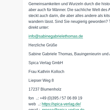
Gemeinsamkeiten und Wurzeln durch die histor
aber auch für Männer. Die sachliche Welt des 
steckt auch darin, die aber alles andere als ki
wandern lässt. Sind Sie neugierig geworden? Tr
direkt unter:
info@sabinegabrielethomas.de
Herzliche Grüße
Sabine Gabriele Thomas, Bauingenieurin und 
Spica Verlag GmbH
Frau Kathrin Kolloch
Liepser Weg 8
17237 Blumenholz
fon  ..: +49 (0)395 / 57 06 89 19 

web  ..: 
https://spica-verlag.de/
email :  
presse@spica-verlag.de