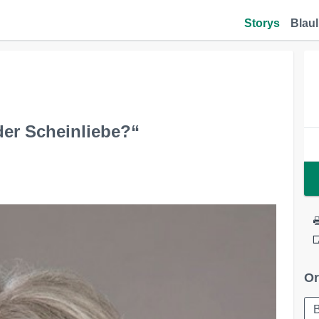
Storys
Blaul
der Scheinliebe?“
Or