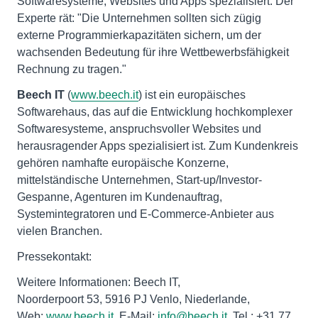
Softwaresysteme, Websites und Apps spezialisiert. Der
Experte rät: "Die Unternehmen sollten sich zügig
externe Programmierkapazitäten sichern, um der
wachsenden Bedeutung für ihre Wettbewerbsfähigkeit
Rechnung zu tragen."
Beech IT
(
www.beech.it
) ist ein europäisches
Softwarehaus, das auf die Entwicklung hochkomplexer
Softwaresysteme, anspruchsvoller Websites und
herausragender Apps spezialisiert ist. Zum Kundenkreis
gehören namhafte europäische Konzerne,
mittelständische Unternehmen, Start-up/Investor-
Gespanne, Agenturen im Kundenauftrag,
Systemintegratoren und E-Commerce-Anbieter aus
vielen Branchen.
Pressekontakt:
Weitere Informationen: Beech IT,
Noorderpoort 53, 5916 PJ Venlo, Niederlande,
Web:
www.beech.it
, E-Mail:
info@beech.it
, Tel.: +31 77