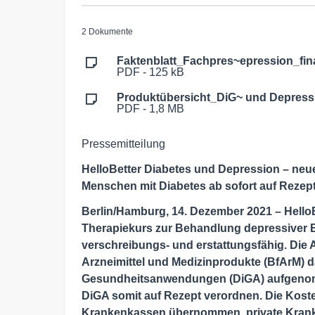
2 Dokumente
Faktenblatt_Fachpres~epression_fina
PDF - 125 kB
Produktübersicht_DiG~ und Depress
PDF - 1,8 MB
Pressemitteilung
HelloBetter Diabetes und Depression – neue
Menschen mit Diabetes ab sofort auf Rezep
Berlin/Hamburg, 14. Dezember 2021 – HelloB
Therapiekurs zur Behandlung depressiver Be
verschreibungs- und erstattungsfähig. Die
Arzneimittel und Medizinprodukte (BfArM) da
Gesundheitsanwendungen (DiGA) aufgenom
DiGA somit auf Rezept verordnen. Die Kost
Krankenkassen übernommen, private Kranken