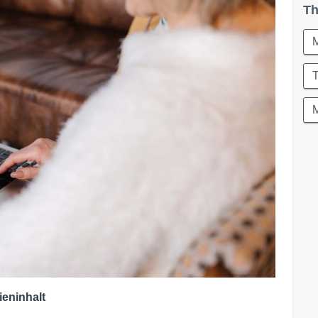
Th
M
ieninhalt