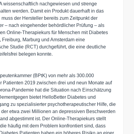
A wissenschaftlich nachgewiesen und strenge
alten werden. Damit ein Produkt dauerhaft in das
uss der Hersteller bereits zum Zeitpunkt der
r – nach eingehender behördlicher Prüfung – als
den Online-Therapiekurs für Menschen mit Diabetes
, Freiburg, Marburg und Amsterdam eine
ische Studie (RCT) durchgeführt, die eine deutliche
felsfrei belegen konnte.
apeutenkammer (BPtK) von mehr als 300.000
er Patienten 2019 zwischen drei und neun Monate auf
orona-Pandemie hat die Situation nach Einschätzung
 Dementgegen bietet HelloBetter Diabetes und
ng zu spezialisierter psychotherapeutischer Hilfe, die
n der etwa zwei Millionen an depressiven Beschwerden
d abgestimmt ist. Der Online-Therapiekurs stellt
die häufig mit dem Problem konfrontiert sind, dass
: Diabetes Patienten haben ein höheres Risiko an einer