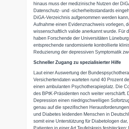
hinaus muss der medizinische Nutzen der DiG
Datenschutz- und -sicherheitsstandards eingeh
DiGA-Verzeichnis aufgenommen werden kann, m
Aufnahme einen Evidenznachweis vorlegen, de
wissenschaftlich valide anerkannt wurde. Für 
haben Forschende der Universitäten Lüneburg
entsprechende randomisierte kontrollierte klin
Reduzierung der depressiven Symptomatik zwei
Schneller Zugang zu spezialisierter Hilfe
Laut einer Auswertung der Bundespsychother
Versichertendaten warteten rund 40 Prozent d
einen ambulanten Psychotherapieplatz. Die C
des BPtK-Präsidenten noch weiter verschärft.
Depression einen niedrigschwelligen Sofortzuga
genau auf die spezifischen Herausforderunge
und Diabetes leidenden Menschen in Deutschlan
somit eine Unterstützung für Diabetologen dar, 
Patienten in einer Art Teufelskreis feststecken