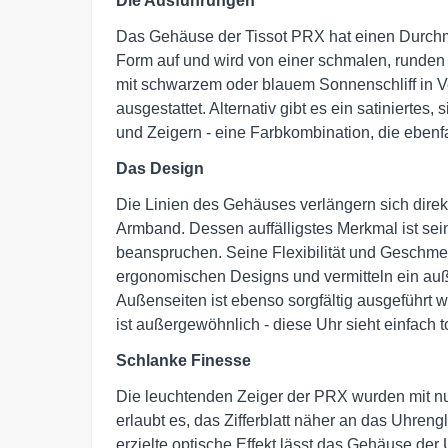
Die Ausführungen
Das Gehäuse der Tissot PRX hat einen Durchm
Form auf und wird von einer schmalen, runden Lü
mit schwarzem oder blauem Sonnenschliff in V
ausgestattet. Alternativ gibt es ein satiniertes,
und Zeigern - eine Farbkombination, die ebenfa
Das Design
Die Linien des Gehäuses verlängern sich direkt
Armband. Dessen auffälligstes Merkmal ist sei
beanspruchen. Seine Flexibilität und Geschme
ergonomischen Designs und vermitteln ein auß
Außenseiten ist ebenso sorgfältig ausgeführt 
ist außergewöhnlich - diese Uhr sieht einfach to
Schlanke Finesse
Die leuchtenden Zeiger der PRX wurden mit nu
erlaubt es, das Zifferblatt näher an das Uhren
erzielte optische Effekt lässt das Gehäuse der