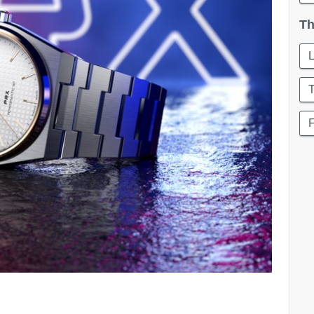
Th
L
F