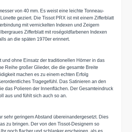
esser von 40 mm. Es weist eine leichte Tonneau-
nette geziert. Die Tissot PRX ist mit einem Zifferblatt
erbindung mit vernickelten Indexen und Zeigern
 silbergraues Zifferblatt mit roségoldfarbenen Indexen
lls an die späten 1970er erinnert.
 und ohne Einsatz der traditionellen Hörner in das
ne Reihe großer Glieder, die die gesamte Breite
idigkeit machen es zu einem echten Erfolg
erordentliches Tragegefühl. Das Satinieren an den
wie das Polieren der Innenflächen. Der Gesamteindruck
ll aus und fühlt sich auch so an.
r sehr geringem Abstand übereinandergesetzt. Dies
glas zu bringen. Der von den Tissot-Designern so
 Uhr noch flacher und schlanker erscheinen, als es