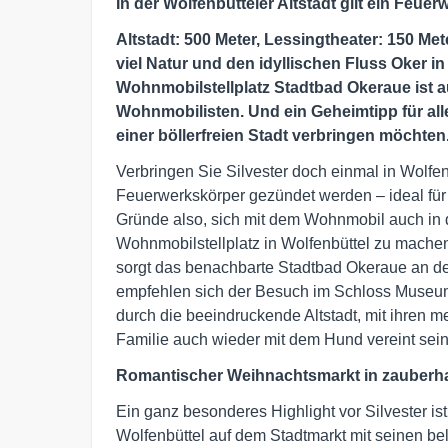
In der Wolfenbütteler Altstadt gilt ein Feue
Altstadt: 500 Meter, Lessingtheater: 150 Me
viel Natur und den idyllischen Fluss Oker in
Wohnmobilstellplatz Stadtbad Okeraue ist au
Wohnmobilisten. Und ein Geheimtipp für alle,
einer böllerfreien Stadt verbringen möchten
Verbringen Sie Silvester doch einmal in Wolfen
Feuerwerkskörper gezündet werden – ideal für 
Gründe also, sich mit dem Wohnmobil auch in 
Wohnmobilstellplatz in Wolfenbüttel zu mache
sorgt das benachbarte Stadtbad Okeraue an d
empfehlen sich der Besuch im Schloss Museu
durch die beeindruckende Altstadt, mit ihren 
Familie auch wieder mit dem Hund vereint sein
Romantischer Weihnachtsmarkt in zauberh
Ein ganz besonderes Highlight vor Silvester is
Wolfenbüttel auf dem Stadtmarkt mit seinen b