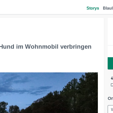
Storys
Blaul
m Hund im Wohnmobil verbringen
Or
W