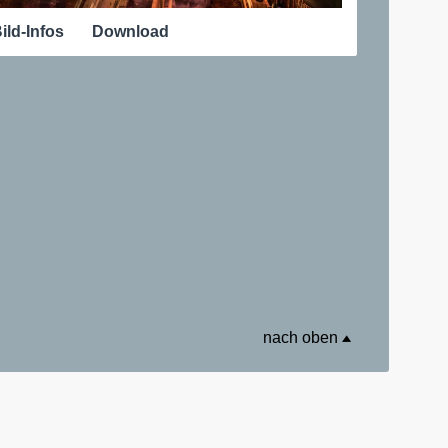
ild-Infos
Download
nach oben