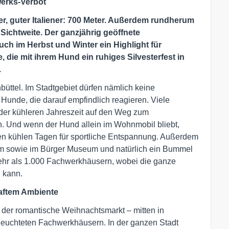
rwerks-Verbot
ter, guter Italiener: 700 Meter. Außerdem rundherum
 Sichtweite. Der ganzjährig geöffnete
ch im Herbst und Winter ein Highlight für
 die mit ihrem Hund ein ruhiges Silvesterfest in
.
büttel. Im Stadtgebiet dürfen nämlich keine
Hunde, die darauf empfindlich reagieren. Viele
der kühleren Jahreszeit auf den Weg zum
n. Und wenn der Hund allein im Wohnmobil bliebt,
en kühlen Tagen für sportliche Entspannung. Außerdem
m sowie im Bürger Museum und natürlich ein Bummel
mehr als 1.000 Fachwerkhäusern, wobei die ganze
 kann.
aftem Ambiente
t der romantische Weihnachtsmarkt – mitten in
eleuchteten Fachwerkhäusern. In der ganzen Stadt