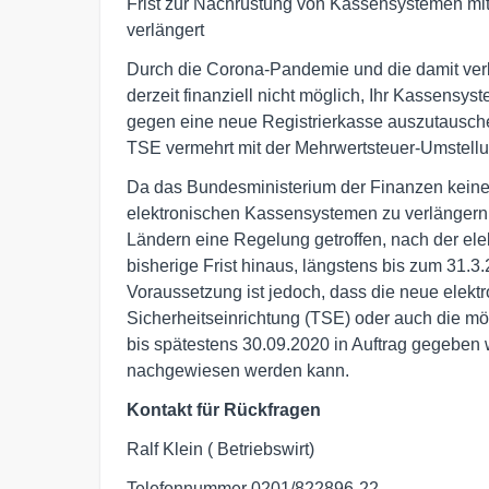
Frist zur Nachrüstung von Kassensystemen mi
verlängert
Durch die Corona-Pandemie und die damit verb
derzeit finanziell nicht möglich, Ihr Kassensy
gegen eine neue Registrierkasse auszutausch
TSE vermehrt mit der Mehrwertsteuer-Umstellun
Da das Bundesministerium der Finanzen keine 
elektronischen Kassensystemen zu verlängern,
Ländern eine Regelung getroffen, nach der el
bisherige Frist hinaus, längstens bis zum 31.3
Voraussetzung ist jedoch, dass die neue elekt
Sicherheitseinrichtung (TSE) oder auch die 
bis spätestens 30.09.2020 in Auftrag gegebe
nachgewiesen werden kann.
Kontakt für Rückfragen
Ralf Klein ( Betriebswirt)
Telefonnummer 0201/822896-22