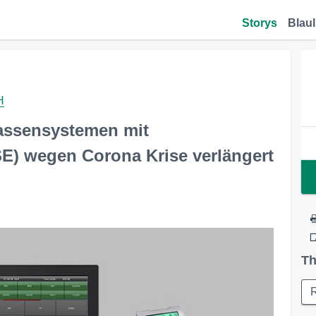
Storys
Blaul
H
Kassensystemen mit
SE) wegen Corona Krise verlängert
Th
R