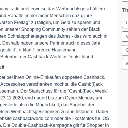
day traditionellerweise das Weihnachtsgeschäft ein.
Th
 und Rabatte immer mehr Menschen dazu, ihre
arzen Freitag" zu tätigen, um Geld zu sparen und
den unserer Shopping Community zählen der Black
ten Schnäppchentagen des Jahres - das wird auch in
. Deshalb haben unsere Partner auch dieses Jahr
estellt", erklärt Florence Hausemann,
Betreiber der Cashback World in Deutschland.
W
it
er bei ihren Online-Einkäufen doppelten Cashback.
Accessoires verschenken möchte, die Cashb(l)ack
ausemann. Der Startschuss für die "Cashb(l)ack Week"
 am 23.11.2020, und dauert bis zum Cyber Monday am
isterte also die Möglichkeit, das Angebot der
ekten Weihnachtsgeschenken zu durchstöbern. Dabei
Website cashbackworld.com oder die - kostenlos für iOS
n. Die Double-Cashback-Kampagne gilt für Shopper in