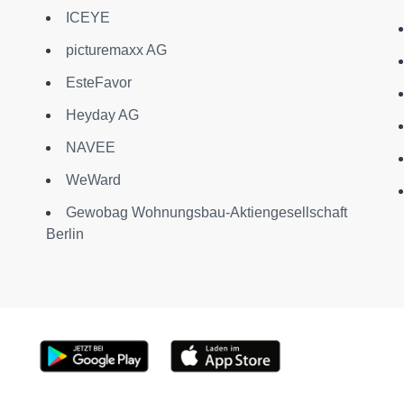
ICEYE
picturemaxx AG
EsteFavor
Heyday AG
NAVEE
WeWard
Gewobag Wohnungsbau-Aktiengesellschaft
Berlin